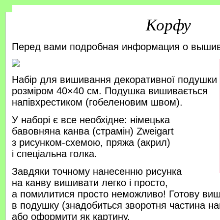
Корфу
Перед вами подробная информация о выши
Набір для вишивання декоративної подушки
розміром 40×40 см. Подушка вишивається
напівхрестиком (гобеленовим швом).
У наборі є все необхідне: німецька
бавовняна канва (страмін) Zweigart
з рисунком-схемою, пряжа (акрил)
і спеціальна голка.
Завдяки точному нанесенню рисунка
на канву вишивати легко і просто,
а помилитися просто неможливо! Готову ви
в подушку (знадобиться зворотня частина на
або оформити як картину.