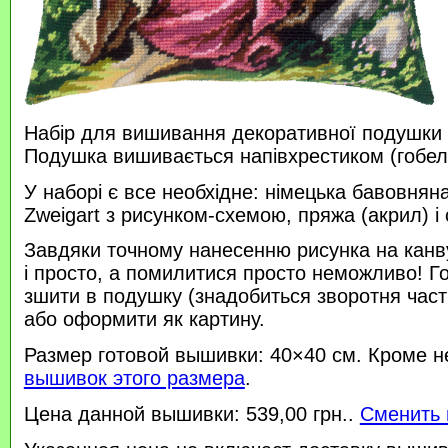
Набір для вишивання декоративної подушки 
Подушка вишивається напівхрестиком (гобе
У наборі є все необхідне: німецька бавовняна
Zweigart з рисунком-схемою, пряжа (акрил) і 
Завдяки точному нанесенню рисунка на канв
і просто, а помилитися просто неможливо! 
зшити в подушку (знадобиться зворотня час
або оформити як картину.
Размер готовой вышивки: 40×40 см. Кроме н
вышивок этого размера
.
Цена данной вышивки: 539,00 грн..
Сменить 