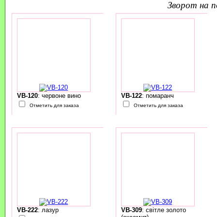
зворот на 
VB-120
: червоне вино
VB-122
: помаранч
Отметить для заказа
Отметить для заказа
VB-222
: лазур
VB-309
: світле золото