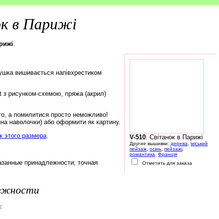
к в Парижі
арижі
.
ушка вишивається напівхрестиком
rt з рисунком-схемою, пряжа (акрил)
то, а помилитися просто неможливо!
на наволочки) або оформити як картину.
 этого размера
.
V-510
: Світанок в Парижі
Другие вышивки:
дерева
,
міський
пейзаж
,
осінь
,
пейзажі
,
романтика
,
Франція
азанные принадлежности; точная
Отметить для заказа
лежности
: