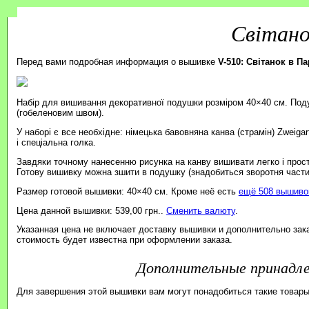
Світано
Перед вами подробная информация о вышивке
V-510: Світанок в П
Набір для вишивання декоративної подушки розміром 40×40 см. Под
(гобеленовим швом).
У наборі є все необхідне: німецька бавовняна канва (страмін) Zweiga
і спеціальна голка.
Завдяки точному нанесенню рисунка на канву вишивати легко і прос
Готову вишивку можна зшити в подушку (знадобиться зворотня части
Размер готовой вышивки: 40×40 см. Кроме неё есть
ещё 508 вышивок
Цена данной вышивки: 539,00 грн..
Сменить валюту
.
Указанная цена не включает доставку вышивки и дополнительно зак
стоимость будет известна при оформлении заказа.
Дополнительные принад
Для завершения этой вышивки вам могут понадобиться такие товары