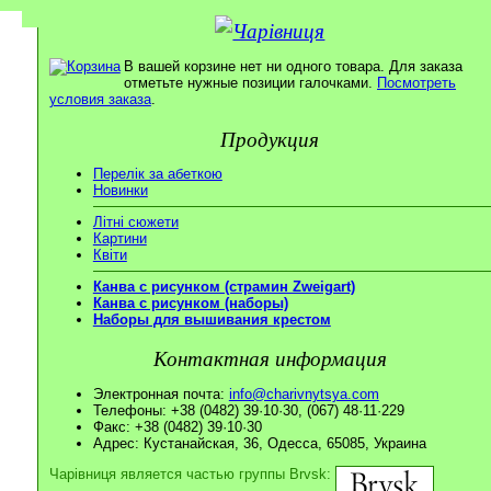
В вашей корзине нет ни одного товара. Для заказа
отметьте нужные позиции галочками.
Посмотреть
условия заказа
.
Продукция
Перелік за абеткою
Новинки
Літні сюжети
Картини
Квіти
Канва с рисунком (страмин Zweigart)
Канва с рисунком (наборы)
Наборы для вышивания крестом
Контактная информация
Электронная почта:
info@charivnytsya.com
Телефоны: +38 (0482) 39·10·30, (067) 48·11·229
Факс: +38 (0482) 39·10·30
Адрес: Кустанайская, 36, Одесса, 65085, Украина
Чарівниця является частью группы Brvsk: