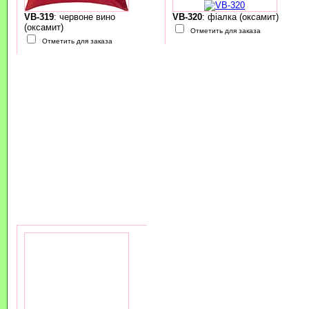
VB-319
: червоне вино
VB-320
: фіалка (оксамит)
(оксамит)
Отметить для заказа
Отметить для заказа