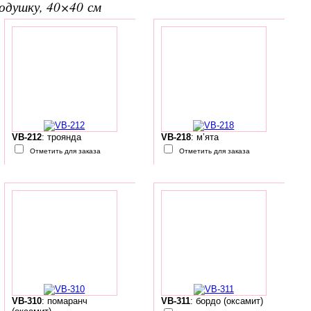
подушку, 40×40 см
VB-212
: троянда
VB-218
: м’ята
Отметить для заказа
Отметить для заказа
VB-310
: помаранч
VB-311
: бордо (оксамит)