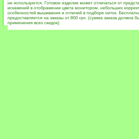
не используются. Готовое изделие может отличаться от предст
искажений в отображении цвета монитором, небольших коррек
особенностей вышивания и отличий в подборе ниток. Бесплат
предоставляется на заказы от 800 грн. (сумма заказа должна бы
применения всех скидок).