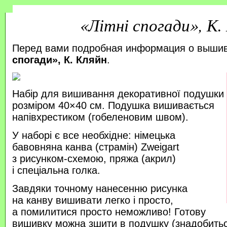
«Літні спогади», К.
Перед вами подробная информация о выши
спогади», К. Кляйн
.
Набір для вишивання декоративної подушки
розміром 40×40 см. Подушка вишивається
напівхрестиком (гобеленовим швом).
У наборі є все необхідне: німецька
бавовняна канва (страмін) Zweigart
з рисунком-схемою, пряжа (акрил)
і спеціальна голка.
Завдяки точному нанесенню рисунка
на канву вишивати легко і просто,
а помилитися просто неможливо! Готову
вишивку можна зшити в подушку (знадобитьс