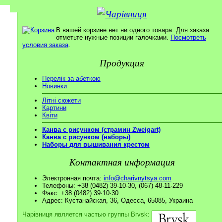
В вашей корзине нет ни одного товара. Для заказа
отметьте нужные позиции галочками.
Посмотреть
условия заказа
.
Продукция
Перелік за абеткою
Новинки
Літні сюжети
Картини
Квіти
Канва с рисунком (страмин Zweigart)
Канва с рисунком (наборы)
Наборы для вышивания крестом
Контактная информация
Электронная почта:
info@charivnytsya.com
Телефоны: +38 (0482) 39·10·30, (067) 48·11·229
Факс: +38 (0482) 39·10·30
Адрес: Кустанайская, 36, Одесса, 65085, Украина
Чарівниця является частью группы Brvsk: