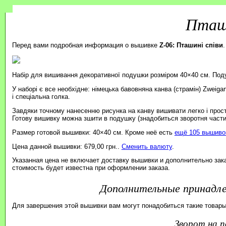
Пташи
Перед вами подробная информация о вышивке
Z-06: Пташині співи
.
Набір для вишивання декоративної подушки розміром 40×40 см. Под
У наборі є все необхідне: німецька бавовняна канва (страмін) Zweiga
і спеціальна голка.
Завдяки точному нанесенню рисунка на канву вишивати легко і прос
Готову вишивку можна зшити в подушку (знадобиться зворотня части
Размер готовой вышивки: 40×40 см. Кроме неё есть
ещё 105 вышивок
Цена данной вышивки: 679,00 грн..
Сменить валюту
.
Указанная цена не включает доставку вышивки и дополнительно зак
стоимость будет известна при оформлении заказа.
Дополнительные принад
Для завершения этой вышивки вам могут понадобиться такие товары
зворот на 