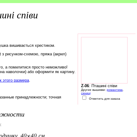
ні співи
ушка вишивається хрестиком.
rt з рисунком-схемою, пряжа (акрил)
то, а помилитися просто неможливо!
на наволочки) або оформити як картину.
 этого размера
.
Z-06
: Пташині співи
Другие вышивки:
романтика
,
синиці
азанные принадлежности; точная
Отметить для заказа
лежности
:
подушку, 40×40 см