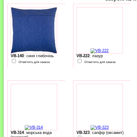
VB-140
: синя глибочінь
VB-222
: лазур
Отметить для заказа
Отметить для заказа
VB-314
: морська вода
VB-323
: сапфір (оксамит)