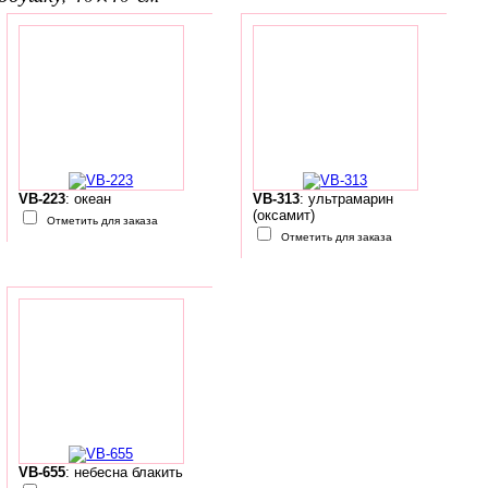
VB-223
: океан
VB-313
: ультрамарин
(оксамит)
Отметить для заказа
Отметить для заказа
VB-655
: небесна блакить