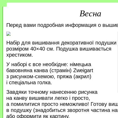
Весна
Перед вами подробная информация о выши
Набір для вишивання декоративної подушки
розміром 40×40 см. Подушка вишивається
хрестиком.
У наборі є все необхідне: німецька
бавовняна канва (страмін) Zweigart
з рисунком-схемою, пряжа (акрил)
і спеціальна голка.
Завдяки точному нанесенню рисунка
на канву вишивати легко і просто,
а помилитися просто неможливо! Готову ви
в подушку (знадобиться зворотня частина на
або оформити як картину.