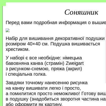
Соняшник
Перед вами подробная информация о выши
Набір для вишивання декоративної подушки
розміром 40×40 см. Подушка вишивається
хрестиком.
У наборі є все необхідне: німецька
бавовняна канва (страмін) Zweigart
з рисунком-схемою, пряжа (акрил)
і спеціальна голка.
Завдяки точному нанесенню рисунка
на канву вишивати легко і просто,
а помилитися просто неможливо! Готову ви
в подушку (знадобиться зворотня частина на
або оформити як картину.