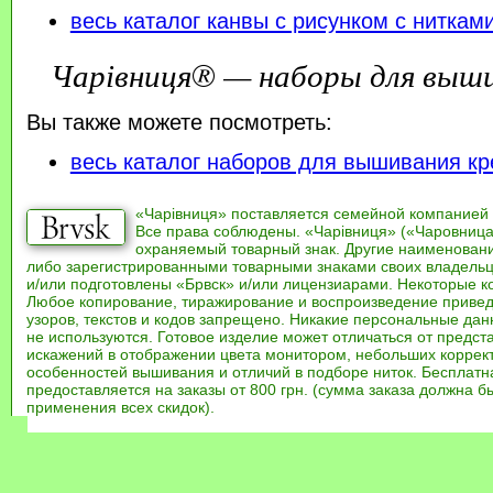
весь каталог канвы с рисунком с ниткам
Чарівниця® — наборы для выш
Вы также можете посмотреть:
весь каталог наборов для вышивания кр
«Чарівниця» поставляется семейной компанией
Все права соблюдены. «Чарівниця» («Чаровница
охраняемый товарный знак. Другие наименован
либо зарегистрированными товарными знаками своих владель
и/или подготовлены «Брвск» и/или лицензиарами. Некоторые к
Любое копирование, тиражирование и воспроизведение привед
узоров, текстов и кодов запрещено. Никакие персональные дан
не используются. Готовое изделие может отличаться от предст
искажений в отображении цвета монитором, небольших коррек
особенностей вышивания и отличий в подборе ниток. Бесплат
предоставляется на заказы от 800 грн. (сумма заказа должна бы
применения всех скидок).