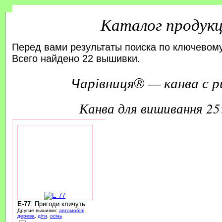
Каталог продук
Перед вами результаты поиска по ключевому
Всего найдено 22 вышивки.
Чарівниця® — канва с р
канва для вишивання 2
E-77
: Пригоди кличуть
Другие вышивки:
автомобілі
,
дерева
,
діти
,
осінь