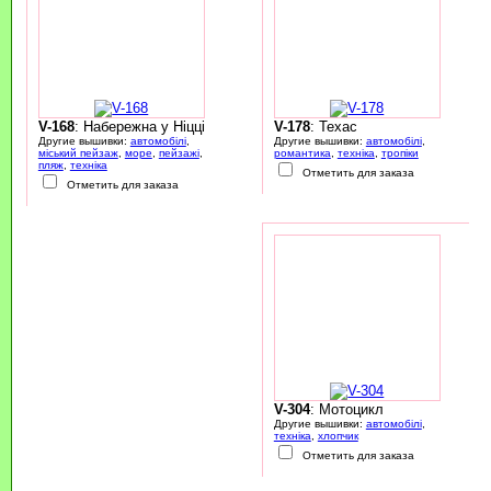
V-168
: Набережна у Ніцці
V-178
: Техас
Другие вышивки:
автомобілі
,
Другие вышивки:
автомобілі
,
міський пейзаж
,
море
,
пейзажі
,
романтика
,
техніка
,
тропіки
пляж
,
техніка
Отметить для заказа
Отметить для заказа
V-304
: Мотоцикл
Другие вышивки:
автомобілі
,
техніка
,
хлопчик
Отметить для заказа