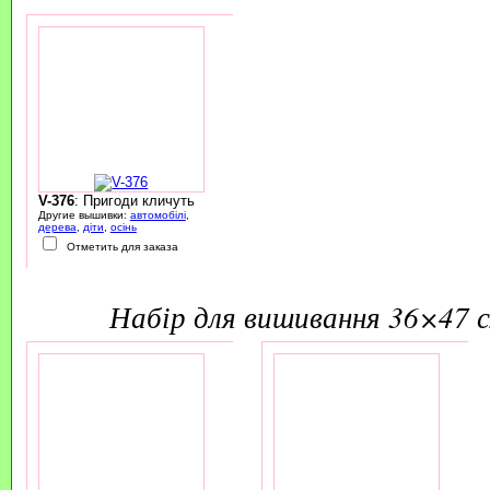
V-376
: Пригоди кличуть
Другие вышивки:
автомобілі
,
дерева
,
діти
,
осінь
Отметить для заказа
набір для вишивання 36×47 