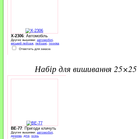
X-2306
: Автомобіль
Другие вышивки:
автомобілі
,
міський пейзаж
,
пейзажі
,
техніка
Отметить для заказа
набір для вишивання 25×25 
BE-77
: Пригоди кличуть
Другие вышивки:
автомобілі
,
дерева
,
діти
,
осінь