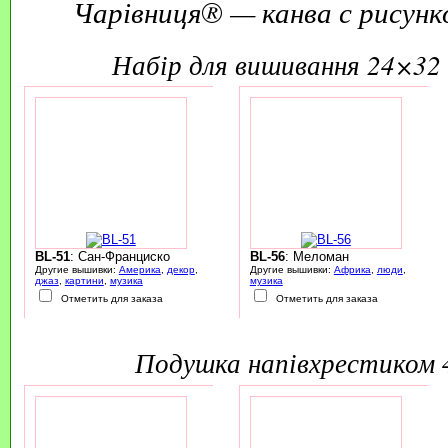
Чарівниця® — канва с рисунк
набір для вишивання 24×32 
BL-51
: Сан-Франциско
BL-56
: Меломан
Другие вышивки:
Америка
,
декор
,
Другие вышивки:
Африка
,
люди
,
джаз
,
картини
,
музика
музика
Отметить для заказа
Отметить для заказа
подушка напівхрестиком