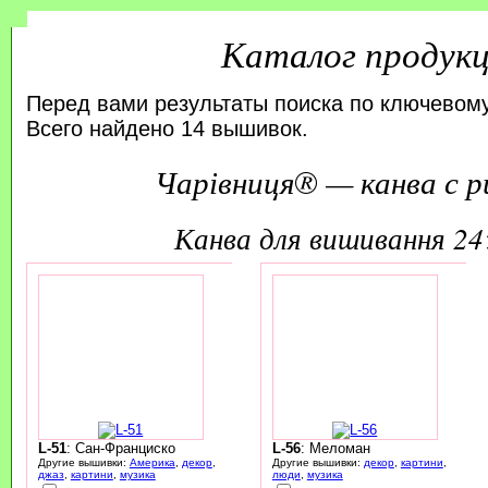
Каталог продук
Перед вами результаты поиска по ключевому
Всего найдено 14 вышивок.
Чарівниця® — канва с р
канва для вишивання 2
L-51
: Сан-Франциско
L-56
: Меломан
Другие вышивки:
Америка
,
декор
,
Другие вышивки:
декор
,
картини
,
джаз
,
картини
,
музика
люди
,
музика