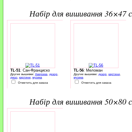
набір для вишивання 36×47 
TL-51
: Сан-Франциско
TL-56
: Меломан
Другие вышивки:
Америка
,
декор
,
Другие вышивки:
декор
,
картини
,
джаз
,
картини
,
музика
музика
Отметить для заказа
Отметить для заказа
набір для вишивання 50×80 