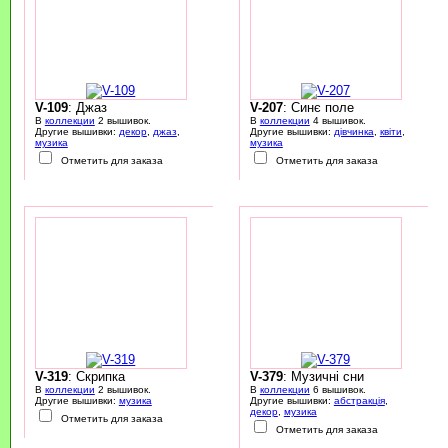
V-109
: Джаз
V-207
: Синє поле
В
коллекции
2 вышивок.
В
коллекции
4 вышивок.
Другие вышивки:
декор
,
джаз
,
Другие вышивки:
дівчинка
,
квіти
,
музика
музика
Отметить для заказа
Отметить для заказа
V-319
: Скрипка
V-379
: Музичні сни
В
коллекции
2 вышивок.
В
коллекции
6 вышивок.
Другие вышивки:
музика
Другие вышивки:
абстракція
,
декор
,
музика
Отметить для заказа
Отметить для заказа