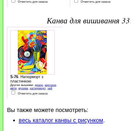
Отметить для заказа
Отметить для заказа
канва для вишивання 3
S-76
: Натюрморт з
пластинкою
Другие вышивки:
декор
,
картини
,
квіти
,
музика
,
натюрморт
,
чай
Отметить для заказа
Вы также можете посмотреть:
весь каталог канвы с рисунком
.