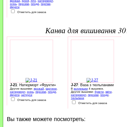
врожай
,
кухня
,
літо
,
натюрморт
,
осінь
,
персики
,
плоди
,
порічки
,
фрукти
Отметить для заказа
канва для вишивання 3
J-21
: Натюрморт «Фрукти»
J-27
: Ваза з тюльпанами
Другие вышивки:
врожай
,
картини
,
В
коллекции
4 вышивок.
натюрморт
,
осінь
,
персики
,
плоди
,
Другие вышивки:
букети
,
квіти
,
фрукти
,
цитруси
натюрморт
,
персики
,
плоди
,
тюльпани
Отметить для заказа
Отметить для заказа
Вы также можете посмотреть: