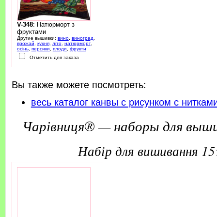
V-348
: Натюрморт з
фруктами
Другие вышивки:
вино
,
виноград
,
врожай
,
кухня
,
літо
,
натюрморт
,
осінь
,
персики
,
плоди
,
фрукти
Отметить для заказа
Вы также можете посмотреть:
весь каталог канвы с рисунком с ниткам
Чарівниця® — наборы для выш
набір для вишивання 1