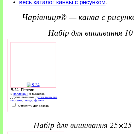
весь каталог канвы с рисунком
.
Чарівниця® — канва с рисунк
набір для вишивання 1
B-24
: Персик
В
коллекции
5 вышивок.
Другие вышивки:
дитячі вишивки
,
персики
,
плоди
,
фрукти
Отметить для заказа
набір для вишивання 25×25 