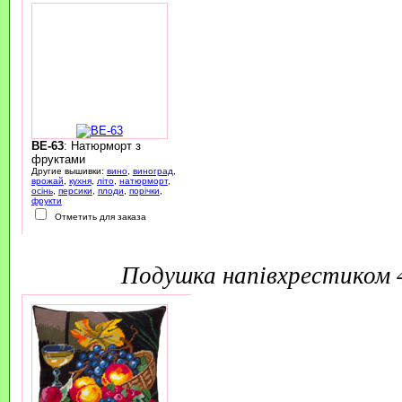
BE-63
: Натюрморт з
фруктами
Другие вышивки:
вино
,
виноград
,
врожай
,
кухня
,
літо
,
натюрморт
,
осінь
,
персики
,
плоди
,
порічки
,
фрукти
Отметить для заказа
подушка напівхрестиком