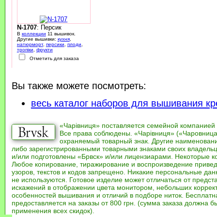
N-1707
: Персик
В
коллекции
11 вышивок.
Другие вышивки:
кухня
,
натюрморт
,
персики
,
плоди
,
тропіки
,
фрукти
Отметить для заказа
Вы также можете посмотреть:
весь каталог наборов для вышивания кр
«Чарівниця» поставляется семейной компанией
Все права соблюдены. «Чарівниця» («Чаровница
охраняемый товарный знак. Другие наименован
либо зарегистрированными товарными знаками своих владель
и/или подготовлены «Брвск» и/или лицензиарами. Некоторые к
Любое копирование, тиражирование и воспроизведение привед
узоров, текстов и кодов запрещено. Никакие персональные дан
не используются. Готовое изделие может отличаться от предст
искажений в отображении цвета монитором, небольших коррек
особенностей вышивания и отличий в подборе ниток. Бесплат
предоставляется на заказы от 800 грн. (сумма заказа должна бы
применения всех скидок).