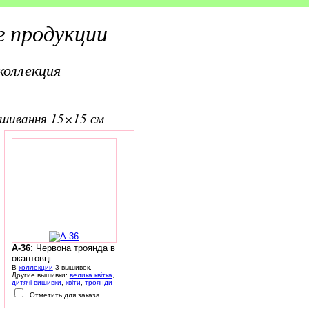
 продукции
коллекция
вишивання 15×15 см
A-36
: Червона троянда в
окантовці
В
коллекции
3 вышивок.
Другие вышивки:
велика квітка
,
дитячі вишивки
,
квіти
,
троянди
Отметить для заказа