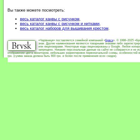
Вы также можете посмотреть:
весь каталог канвы с рисунком
,
весь каталог канвы с рисунком и нитками
,
весь каталог наборов для вышивания крестом
.
«Чарівниця» поставляется семейной компанией «
Брвск
». © 1998–2025 «Бр
знак. Другие наименования являются товарными знаками либо зарегистри
или лицензиарами. Некоторые коды лицензированы у Google. Любое копиро
запрещено. Никакие персональные данные на сайте не собираются и не ис
отображении цвета монитором, небольших корректировок первоначальной схемы, особенностей в
грн. (сумма заказа должна быть 800 грн. и более после применения всех скидок).