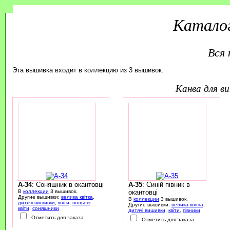
Каталог
Вся 
Эта вышивка входит в коллекцию из 3 вышивок.
канва для 
A-34
: Соняшник в окантовці
A-35
: Синій півник в
В
коллекции
3 вышивок.
окантовці
Другие вышивки:
велика квітка
,
В
коллекции
3 вышивок.
дитячі вишивки
,
квіти
,
польові
Другие вышивки:
велика квітка
,
квіти
,
соняшники
дитячі вишивки
,
квіти
,
півники
Отметить для заказа
Отметить для заказа