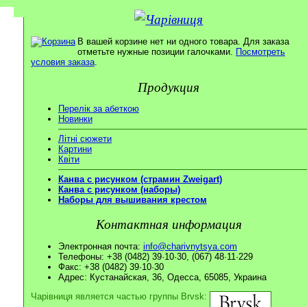
В вашей корзине нет ни одного товара. Для заказа
отметьте нужные позиции галочками.
Посмотреть
условия заказа
.
Продукция
Перелік за абеткою
Новинки
Літні сюжети
Картини
Квіти
Канва с рисунком (страмин Zweigart)
Канва с рисунком (наборы)
Наборы для вышивания крестом
Контактная информация
Электронная почта:
info@charivnytsya.com
Телефоны: +38 (0482) 39·10·30, (067) 48·11·229
Факс: +38 (0482) 39·10·30
Адрес: Кустанайская, 36, Одесса, 65085, Украина
Чарівниця является частью группы Brvsk: