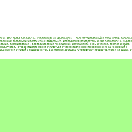
вск». Все права соблюдены. «Чарівниця» («Чаровница») — зарегистрированный и охраняемый товарны
рованными товарными знаками своих владельцев. Изображения разработаны и/или подготовлены «Брвск
вание, тиражирование и воспроизведение приведённых изображений, схем и узоров, текстов и кодов
пользуются. Готовое изделие может отличаться от представленного изображения из-за искажений в
ышивания и отличий в подборе ниток. Бесплатная доставка «Укрпоштою» предоставляется на заказы о