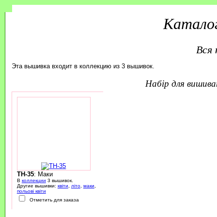
Каталог
Вся 
Эта вышивка входит в коллекцию из 3 вышивок.
набір для вишив
TH-35
: Маки
В
коллекции
3 вышивок.
Другие вышивки:
квіти
,
літо
,
маки
,
польові квіти
Отметить для заказа