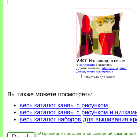
V-407
: Натюрморт з пивом
В
коллекции
3 вышивок.
Другие вышивки:
абстракція
,
вино
,
декор
,
кухня
,
натюрморт
Отметить для заказа
Вы также можете посмотреть:
весь каталог канвы с рисунком
,
весь каталог канвы с рисунком и ниткам
весь каталог наборов для вышивания кр
«Чарівниця» поставляется семейной компанией