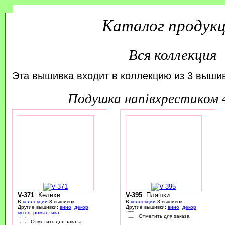
Каталог продук
Вся коллекция
Эта вышивка входит в коллекцию из 3 вышив
подушка напівхрестиком
V-371
: Келихи
V-395
: Пляшки
В
коллекции
3 вышивок.
В
коллекции
3 вышивок.
Другие вышивки:
вино
,
декор
,
Другие вышивки:
вино
,
декор
кухня
,
романтика
Отметить для заказа
Отметить для заказа