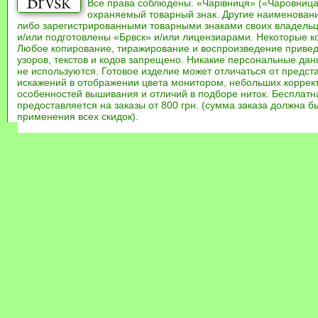
Все права соблюдены. «Чарівниця» («Чаровница
охраняемый товарный знак. Другие наименован
либо зарегистрированными товарными знаками своих владель
и/или подготовлены «Брвск» и/или лицензиарами. Некоторые к
Любое копирование, тиражирование и воспроизведение привед
узоров, текстов и кодов запрещено. Никакие персональные дан
не используются. Готовое изделие может отличаться от предст
искажений в отображении цвета монитором, небольших коррек
особенностей вышивания и отличий в подборе ниток. Бесплат
предоставляется на заказы от 800 грн. (сумма заказа должна бы
применения всех скидок).