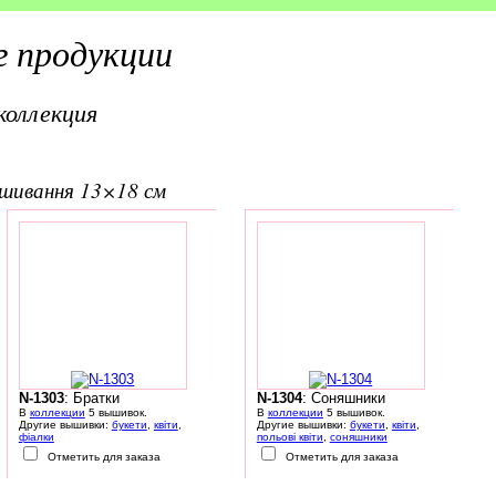
 продукции
коллекция
вишивання 13×18 см
N-1303
: Братки
N-1304
: Соняшники
В
коллекции
5 вышивок.
В
коллекции
5 вышивок.
Другие вышивки:
букети
,
квіти
,
Другие вышивки:
букети
,
квіти
,
фіалки
польові квіти
,
соняшники
Отметить для заказа
Отметить для заказа