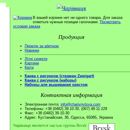
В вашей корзине нет ни одного товара. Для заказа
отметьте нужные позиции галочками.
Посмотреть
условия заказа
.
Продукция
Перелік за абеткою
Новинки
Літні сюжети
Картини
Квіти
Канва с рисунком (страмин Zweigart)
Канва с рисунком (наборы)
Наборы для вышивания крестом
Контактная информация
Электронная почта:
info@charivnytsya.com
Телефоны: +38 (0482) 39·10·30, (067) 48·11·229
Факс: +38 (0482) 39·10·30
Адрес: Кустанайская, 36, Одесса, 65085, Украина
Чарівниця является частью группы Brvsk: