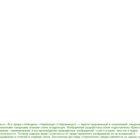
вск». Все права соблюдены. «Чарівниця» («Чаровница») — зарегистрированный и охраняемый товарны
рованными товарными знаками своих владельцев. Изображения разработаны и/или подготовлены «Брвск
вание, тиражирование и воспроизведение приведённых изображений, схем и узоров, текстов и кодов
пользуются. Готовое изделие может отличаться от представленного изображения из-за искажений в
ышивания и отличий в подборе ниток. Бесплатная доставка «Укрпоштою» предоставляется на заказы о