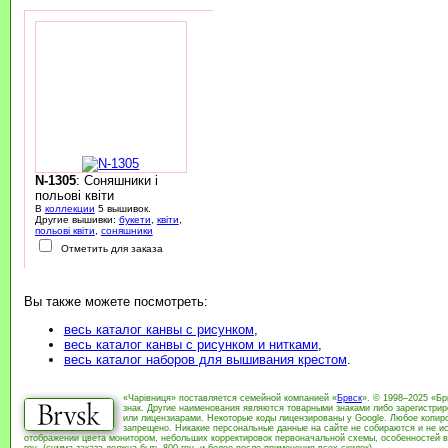
N-1305
: Соняшники і
польові квіти
В
коллекции
5 вышивок.
Другие вышивки:
букети
,
квіти
,
польові квіти
,
соняшники
Отметить для заказа
Вы также можете посмотреть:
весь каталог канвы с рисунком
,
весь каталог канвы с рисунком и нитками
,
весь каталог наборов для вышивания крестом
.
«Чарівниця» поставляется семейной компанией «
Брвск
». © 1998–2025 «Бр
знак. Другие наименования являются товарными знаками либо зарегистри
или лицензиарами. Некоторые коды лицензированы у Google. Любое копиро
запрещено. Никакие персональные данные на сайте не собираются и не ис
отображении цвета монитором, небольших корректировок первоначальной схемы, особенностей в