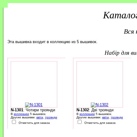
Каталог
Вся 
Эта вышивка входит в коллекцию из 5 вышивок.
набір для 
N-1301
: Чотири троянди
N-1302
: Дві троянди
В
коллекции
5 вышивок.
В
коллекции
5 вышивок.
Другие вышивки:
квіти
,
троянди
Другие вышивки:
квіти
,
троянди
Отметить для заказа
Отметить для заказа