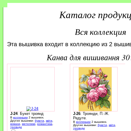
Каталог продук
Вся коллекция
Эта вышивка входит в коллекцию из 2 вышив
канва для вишивання 3
J-24
: Букет троянд
J-26
: Троянди, П.-Ж.
В
коллекции
2 вышивок.
Редуте.
Другие вышивки:
букети
,
квіти
,
В
коллекции
2 вышивок.
комахи
,
метелики
,
романтика
,
Другие вышивки:
букети
,
квіти
,
троянди
троянди