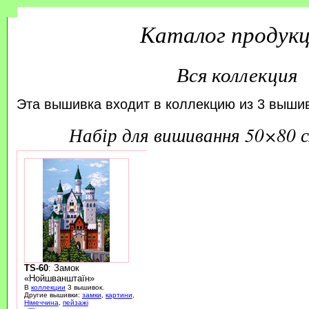
Каталог продук
Вся коллекция
Эта вышивка входит в коллекцию из 3 вышив
набір для вишивання 50×80 
TS-60
: Замок
«Нойшванштаїн»
В
коллекции
3 вышивок.
Другие вышивки:
замки
,
картини
,
Німеччина
,
пейзажі