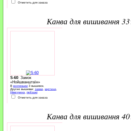
Отметить для заказа
канва для вишивання 3
S-60
: Замок
«Нойшванштаїн»
В
коллекции
3 вышивок.
Другие вышивки:
замки
,
картини
,
Німеччина
,
пейзажі
Отметить для заказа
канва для вишивання 4