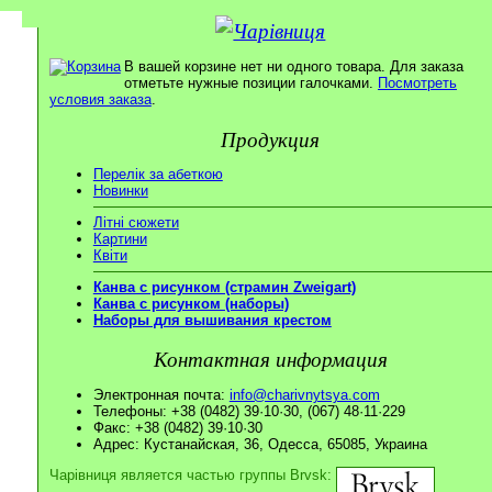
В вашей корзине нет ни одного товара. Для заказа
отметьте нужные позиции галочками.
Посмотреть
условия заказа
.
Продукция
Перелік за абеткою
Новинки
Літні сюжети
Картини
Квіти
Канва с рисунком (страмин Zweigart)
Канва с рисунком (наборы)
Наборы для вышивания крестом
Контактная информация
Электронная почта:
info@charivnytsya.com
Телефоны: +38 (0482) 39·10·30, (067) 48·11·229
Факс: +38 (0482) 39·10·30
Адрес: Кустанайская, 36, Одесса, 65085, Украина
Чарівниця является частью группы Brvsk: