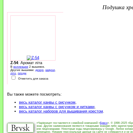
подушка х
Z-54
: Аромат літа
В
коллекции
2 вышивок.
Другие вышивки:
декор
,
кавуни
,
літо
,
плоди
Отметить для заказа
Вы также можете посмотреть:
весь каталог канвы с рисунком
,
весь каталог канвы с рисунком и нитками
,
весь каталог наборов для вышивания крестом
.
«Чарівниця» поставляется семейной компанией «
Брвск
». © 1998–2025 «Бр
знак. Другие наименования являются товарными знаками либо зарегистри
или лицензиарами. Некоторые коды лицензированы у Google. Любое копиро
запрещено. Никакие персональные данные на сайте не собираются и не ис