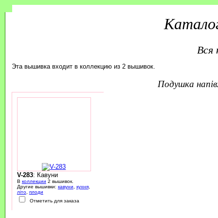
Каталог
Вся 
Эта вышивка входит в коллекцию из 2 вышивок.
подушка напі
V-283
: Кавуни
В
коллекции
2 вышивок.
Другие вышивки:
кавуни
,
кухня
,
літо
,
плоди
Отметить для заказа