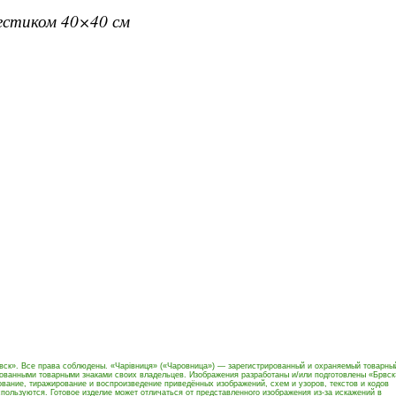
рестиком 40×40 см
вск». Все права соблюдены. «Чарівниця» («Чаровница») — зарегистрированный и охраняемый товарны
рованными товарными знаками своих владельцев. Изображения разработаны и/или подготовлены «Брвск
вание, тиражирование и воспроизведение приведённых изображений, схем и узоров, текстов и кодов
пользуются. Готовое изделие может отличаться от представленного изображения из-за искажений в