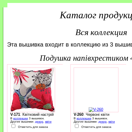
Каталог продук
Вся коллекция
Эта вышивка входит в коллекцию из 3 вышив
подушка напівхрестиком
V-171
: Квітковий настрій
V-260
: Червоні квіти
В
коллекции
3 вышивок.
В
коллекции
3 вышивок.
Другие вышивки:
декор
,
квіти
Другие вышивки:
декор
,
квіти
Отметить для заказа
Отметить для заказа