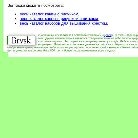
Вы также можете посмотреть:
весь каталог канвы с рисунком
,
весь каталог канвы с рисунком и нитками
,
весь каталог наборов для вышивания крестом
.
«Чарівниця» поставляется семейной компанией «
Брвск
». © 1998–2025 «Бр
знак. Другие наименования являются товарными знаками либо зарегистри
или лицензиарами. Некоторые коды лицензированы у Google. Любое копиро
запрещено. Никакие персональные данные на сайте не собираются и не ис
отображении цвета монитором, небольших корректировок первоначальной схемы, особенностей в
грн. (сумма заказа должна быть 800 грн. и более после применения всех скидок).