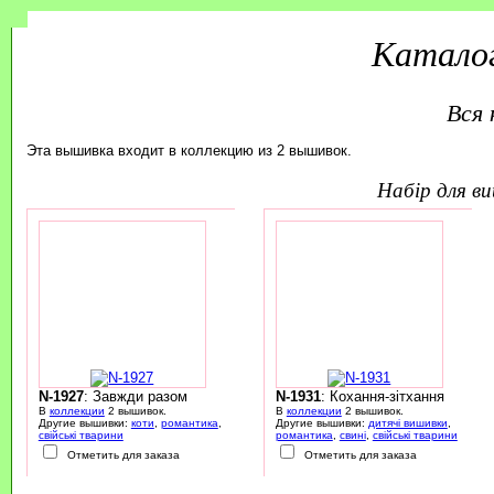
Каталог
Вся 
Эта вышивка входит в коллекцию из 2 вышивок.
набір для 
N-1927
: Завжди разом
N-1931
: Кохання-зітхання
В
коллекции
2 вышивок.
В
коллекции
2 вышивок.
Другие вышивки:
коти
,
романтика
,
Другие вышивки:
дитячі вишивки
,
свійські тварини
романтика
,
свині
,
свійські тварини
Отметить для заказа
Отметить для заказа