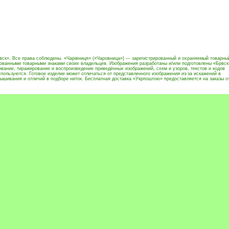
вск». Все права соблюдены. «Чарівниця» («Чаровница») — зарегистрированный и охраняемый товарны
рованными товарными знаками своих владельцев. Изображения разработаны и/или подготовлены «Брвск
вание, тиражирование и воспроизведение приведённых изображений, схем и узоров, текстов и кодов
пользуются. Готовое изделие может отличаться от представленного изображения из-за искажений в
ышивания и отличий в подборе ниток. Бесплатная доставка «Укрпоштою» предоставляется на заказы о