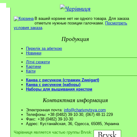
В вашей корзине нет ни одного товара. Для заказа
отметьте нужные позиции галочками.
Посмотреть
условия заказа
.
Продукция
Перелік за абеткою
Новинки
Літні сюжети
Картини
Квіти
Канва с рисунком (страмин Zweigart)
Канва с рисунком (наборы)
Наборы для вышивания крестом
Контактная информация
Электронная почта:
info@charivnytsya.com
Телефоны: +38 (0482) 39·10·30, (067) 48·11·229
Факс: +38 (0482) 39·10·30
Адрес: Кустанайская, 36, Одесса, 65085, Украина
Чарівниця является частью группы Brvsk: