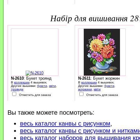
набір для вишивання 2
N-2610
: Букет троянд
N-2611
: Букет жоржин
В
коллекции
4 вышивок.
В
коллекции
4 вышивок.
Другие вышивки:
букети
,
квіти
,
Другие вышивки:
букети
,
троянди
жоржини
,
квіти
Отметить для заказа
Отметить для заказа
Вы также можете посмотреть:
весь каталог канвы с рисунком
,
весь каталог канвы с рисунком и ниткам
весь каталог наборов для вышивания кр