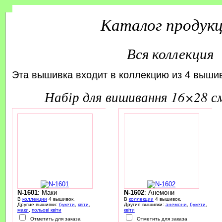
Каталог продук
Вся коллекция
Эта вышивка входит в коллекцию из 4 вышив
набір для вишивання 16×28 с
N-1601
: Маки
N-1602
: Анемони
В
коллекции
4 вышивок.
В
коллекции
4 вышивок.
Другие вышивки:
букети
,
квіти
,
Другие вышивки:
анемони
,
букети
,
маки
,
польові квіти
квіти
Отметить для заказа
Отметить для заказа