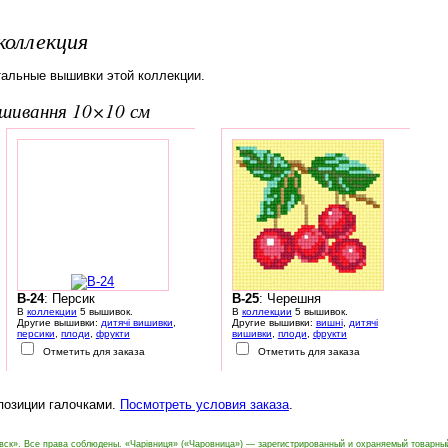
коллекция
тальные вышивки этой коллекции.
вишивання 10×10 см
B-24
: Персик
B-25
: Черешня
В
коллекции
5 вышивок.
В
коллекции
5 вышивок.
Другие вышивки:
дитячі вишивки
,
Другие вышивки:
вишні
,
дитячі
персики
,
плоди
,
фрукти
вишивки
,
плоди
,
фрукти
Отметить для заказа
Отметить для заказа
 позиции галочками.
Посмотреть условия заказа
.
вск». Все права соблюдены. «Чарівниця» («Чаровница») — зарегистрированный и охраняемый товарны