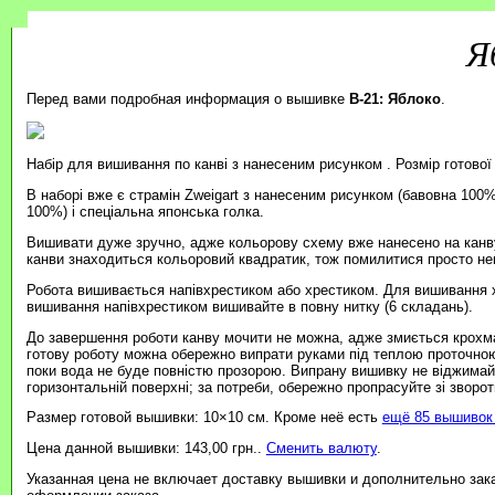
Я
Перед вами подробная информация о вышивке
B-21: Яблоко
.
Набір для вишивання по канві з нанесеним рисунком . Розмір готової
В наборі вже є страмін Zweigart з нанесеним рисунком (бавовна 100%
100%) і спеціальна японська голка.
Вишивати дуже зручно, адже кольорову схему вже нанесено на канву
канви знаходиться кольоровий квадратик, тож помилитися просто н
Робота вишивається напівхрестиком або хрестиком. Для вишивання 
вишивання напівхрестиком вишивайте в повну нитку (6 складань).
До завершення роботи канву мочити не можна, адже змиється крохмал
готову роботу можна обережно випрати руками під теплою проточно
поки вода не буде повністю прозорою. Випрану вишивку не віджимайт
горизонтальній поверхні; за потреби, обережно пропрасуйте зі зворотн
Размер готовой вышивки: 10×10 см. Кроме неё есть
ещё 85 вышивок 
Цена данной вышивки: 143,00 грн..
Сменить валюту
.
Указанная цена не включает доставку вышивки и дополнительно зак