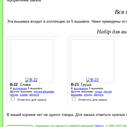
оформлении заказа.
Вся 
Эта вышивка входит в коллекцию из 5 вышивок. Ниже приведены ос
набір для 
B-22
: Сливи
B-23
: Груша
В
коллекции
5 вышивок.
В
коллекции
5 вышивок.
Другие вышивки:
дитячі вишивки
,
Другие вышивки:
груші
,
дитячі
плоди
,
сливи
,
фрукти
вишивки
,
плоди
,
фрукти
Отметить для заказа
Отметить для заказа
В вашей корзине нет ни одного товара. Для заказа отметьте нужные
«Чарівниця» поставляется семейной компанией «
Брвск
». © 1998–2025 «Бр