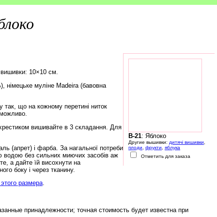
блоко
 вишивки: 10×10 см.
), німецьке муліне Madeira (бавовна
 так, що на кожному перетині ниток
еможливо.
хрестиком вишивайте в 3 складання. Для
B-21
: Яблоко
Другие вышивки:
дитячі вишивки
,
ь (апрет) і фарба. За нагальної потреби
плоди
,
фрукти
,
яблука
ю водою без сильних миючих засобів аж
Отметить для заказа
е, а дайте їй висохнути на
ого боку і через тканину.
этого размера
.
азанные принадлежности; точная стоимость будет известна при