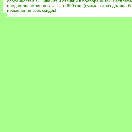
особенностей вышивания и отличий в подборе ниток. Бесплат
предоставляется на заказы от 800 грн. (сумма заказа должна бы
применения всех скидок).