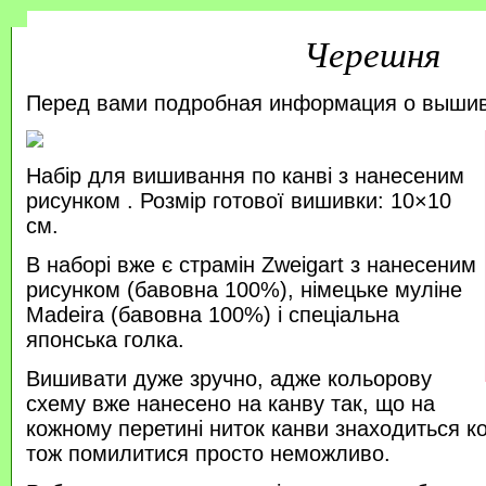
Черешня
Перед вами подробная информация о выши
Набір для вишивання по канві з нанесеним
рисунком . Розмір готової вишивки: 10×10
см.
В наборі вже є страмін Zweigart з нанесеним
рисунком (бавовна 100%), німецьке муліне
Madeira (бавовна 100%) і спеціальна
японська голка.
Вишивати дуже зручно, адже кольорову
схему вже нанесено на канву так, що на
кожному перетині ниток канви знаходиться к
тож помилитися просто неможливо.