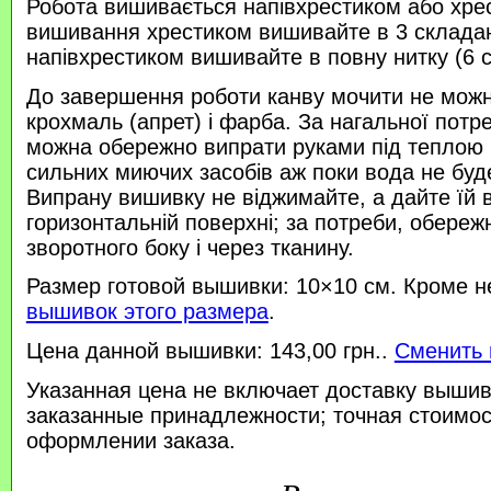
Робота вишивається напівхрестиком або хре
вишивання хрестиком вишивайте в 3 склада
напівхрестиком вишивайте в повну нитку (6 
До завершення роботи канву мочити не можн
крохмаль (апрет) і фарба. За нагальної потр
можна обережно випрати руками під теплою
сильних миючих засобів аж поки вода не буд
Випрану вишивку не віджимайте, а дайте їй 
горизонтальній поверхні; за потреби, обереж
зворотного боку і через тканину.
Размер готовой вышивки: 10×10 см. Кроме н
вышивок этого размера
.
Цена данной вышивки: 143,00 грн..
Сменить 
Указанная цена не включает доставку вышив
заказанные принадлежности; точная стоимос
оформлении заказа.