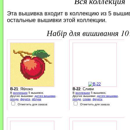
Вся коллекция
Эта вышивка входит в коллекцию из 5 выши
остальные вышивки этой коллекции.
набір для вишивання 1
B-21
: Яблоко
B-22
: Сливи
В
коллекции
5 вышивок.
В
коллекции
5 вышивок.
Другие вышивки:
дитячі вишивки
,
Другие вышивки:
дитячі вишивки
,
плоди
,
фрукти
,
яблука
плоди
,
сливи
,
фрукти
Отметить для заказа
Отметить для заказа