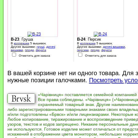
B-23
: Груша
B-24
: Персик
В
коллекции
5 вышивок.
В
коллекции
5 вышивок.
Другие вышивки:
груші
,
дитячі
Другие вышивки:
дитячі вишивки
,
вишивки
,
плоди
,
фрукти
персики
,
плоди
,
фрукти
Отметить для заказа
Отметить для заказа
В вашей корзине нет ни одного товара. Для 
нужные позиции галочками.
Посмотреть усло
«Чарівниця» поставляется семейной компанией
Все права соблюдены. «Чарівниця» («Чаровница
охраняемый товарный знак. Другие наименован
либо зарегистрированными товарными знаками своих владель
и/или подготовлены «Брвск» и/или лицензиарами. Некоторые к
Любое копирование, тиражирование и воспроизведение привед
узоров, текстов и кодов запрещено. Никакие персональные дан
не используются. Готовое изделие может отличаться от предст
искажений в отображении цвета монитором, небольших коррек