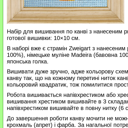
Набір для вишивання по канві з нанесеним р
готової вишивки: 10×10 см.
В наборі вже є страмін Zweigart з нанесеним
100%), німецьке муліне Madeira (бавовна 100
японська голка.
Вишивати дуже зручно, адже кольорову схем
канву так, що на кожному перетині ниток кан
кольоровий квадратик, тож помилитися прос
Робота вишивається напівхрестиком або хре
вишивання хрестиком вишивайте в 3 склада
напівхрестиком вишивайте в повну нитку (6 
До завершення роботи канву мочити не можн
крохмаль (апрет) і фарба. За нагальної потр