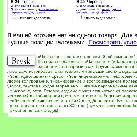
B-24
: Персик
B-25
: Черешня
В
коллекции
5 вышивок.
В
коллекции
5 вышивок.
Другие вышивки:
дитячі вишивки
,
Другие вышивки:
вишні
,
дитячі
персики
,
плоди
,
фрукти
вишивки
,
плоди
,
фрукти
Отметить для заказа
Отметить для заказа
В вашей корзине нет ни одного товара. Для 
нужные позиции галочками.
Посмотреть усло
«Чарівниця» поставляется семейной компанией
Все права соблюдены. «Чарівниця» («Чаровница
охраняемый товарный знак. Другие наименован
либо зарегистрированными товарными знаками своих владель
и/или подготовлены «Брвск» и/или лицензиарами. Некоторые к
Любое копирование, тиражирование и воспроизведение привед
узоров, текстов и кодов запрещено. Никакие персональные дан
не используются. Готовое изделие может отличаться от предст
искажений в отображении цвета монитором, небольших коррек
особенностей вышивания и отличий в подборе ниток. Бесплат
предоставляется на заказы от 800 грн. (сумма заказа должна бы
применения всех скидок).