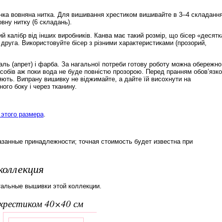
нка вовняна нитка. Для вишивання хрестиком вишивайте в 3–4 складання
ну нитку (6 складань).
й калібр від інших виробників. Канва має такий розмір, що бісер «десятк
 друга. Використовуйте бісер з різними характеристиками (прозорий,
ль (апрет) і фарба. За нагальної потреби готову роботу можна обережно
обів аж поки вода не буде повністю прозорою. Перед пранням обов’язк
няють. Випрану вишивку не віджимайте, а дайте їй висохнути на
ого боку і через тканину.
этого размера
.
азанные принадлежности; точная стоимость будет известна при
коллекция
тальные вышивки этой коллекции.
вхрестиком 40×40 см