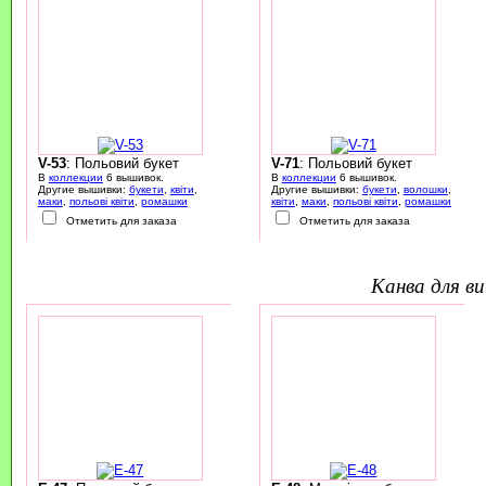
V-53
: Польовий букет
V-71
: Польовий букет
В
коллекции
6 вышивок.
В
коллекции
6 вышивок.
Другие вышивки:
букети
,
квіти
,
Другие вышивки:
букети
,
волошки
,
маки
,
польові квіти
,
ромашки
квіти
,
маки
,
польові квіти
,
ромашки
Отметить для заказа
Отметить для заказа
канва для 