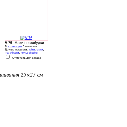
V-76
: Маки і незабудки
В
коллекции
6 вышивок.
Другие вышивки:
квіти
,
маки
,
незабудки
,
польові квіти
Отметить для заказа
вишивання 25×25 см