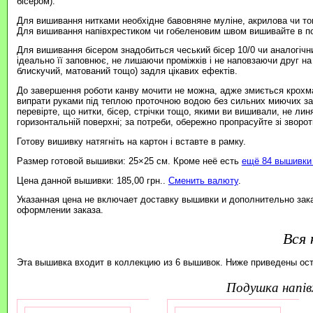
бісером).
Для вишивання нитками необхідне бавовняне муліне, акрилова чи то
Для вишивання напівхрестиком чи гобеленовим швом вишивайте в пов
Для вишивання бісером знадобиться чеський бісер 10/0 чи аналогічни
ідеально її заповнює, не лишаючи проміжків і не наповзаючи друг на
блискучий, матований тощо) задля цікавих ефектів.
До завершення роботи канву мочити не можна, адже змиється крохма
випрати руками під теплою проточною водою без сильних миючих зас
перевірте, що нитки, бісер, стрічки тощо, якими ви вишивали, не ли
горизонтальній поверхні; за потреби, обережно пропрасуйте зі зворотн
Готову вишивку натягніть на картон і вставте в рамку.
Размер готовой вышивки: 25×25 см. Кроме неё есть
ещё 84 вышивки 
Цена данной вышивки: 185,00 грн..
Сменить валюту
.
Указанная цена не включает доставку вышивки и дополнительно зак
оформлении заказа.
Вся 
Эта вышивка входит в коллекцию из 6 вышивок. Ниже приведены ос
подушка напі