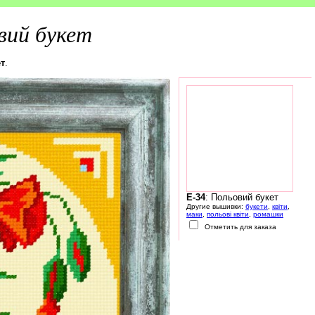
вий букет
т
.
E-34
: Польовий букет
Другие вышивки:
букети
,
квіти
,
маки
,
польові квіти
,
ромашки
Отметить для заказа