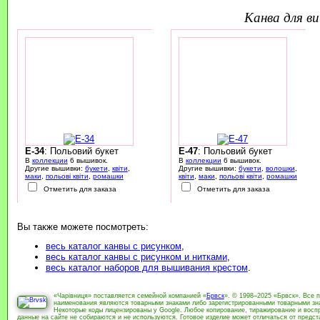
канва для 
E-34
: Польовий букет
E-47
: Польовий букет
В
коллекции
6 вышивок.
В
коллекции
6 вышивок.
Другие вышивки:
букети
,
квіти
,
Другие вышивки:
букети
,
волошки
,
маки
,
польові квіти
,
ромашки
квіти
,
маки
,
польові квіти
,
ромашки
Отметить для заказа
Отметить для заказа
Вы также можете посмотреть:
весь каталог канвы с рисунком
,
весь каталог канвы с рисунком и нитками
,
весь каталог наборов для вышивания крестом
.
«Чарівниця» поставляется семейной компанией «
Брвск
». © 1998–2025 «Брвск». Все 
наименования являются товарными знаками либо зарегистрированными товарными зна
Некоторые коды лицензированы у Google. Любое копирование, тиражирование и воспр
данные на сайте не собираются и не используются. Готовое изделие может отличаться от предс