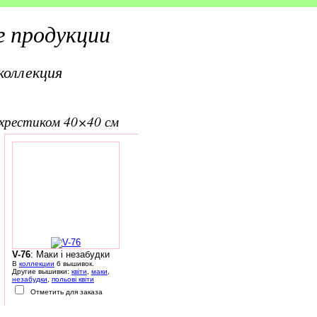
 продукции
коллекция
вхрестиком 40×40 см
V-76
: Маки і незабудки
В
коллекции
6 вышивок.
Другие вышивки:
квіти
,
маки
,
незабудки
,
польові квіти
Отметить для заказа