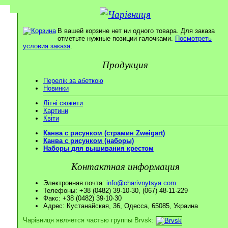
В вашей корзине нет ни одного товара. Для заказа
отметьте нужные позиции галочками.
Посмотреть
условия заказа
.
Продукция
Перелік за абеткою
Новинки
Літні сюжети
Картини
Квіти
Канва с рисунком (страмин Zweigart)
Канва с рисунком (наборы)
Наборы для вышивания крестом
Контактная информация
Электронная почта:
info@charivnytsya.com
Телефоны: +38 (0482) 39·10·30, (067) 48·11·229
Факс: +38 (0482) 39·10·30
Адрес: Кустанайская, 36, Одесса, 65085, Украина
Чарівниця является частью группы Brvsk: