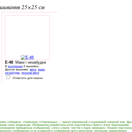
вишивання 25×25 см
E-48
: Маки і незабудки
В
коллекции
6 вышивок.
Другие вышивки:
квіти
,
маки
,
незабудки
,
польові квіти
Отметить для заказа
права соблюдены. «Чарівниця» («Чаровница») — зарегистрированный и охраняемый товарный знак. Дру
ками своих владельцев. Изображения разработаны и/или подготовлены «Брвск» и/или лицензиарами.
оизведение приведённых изображений, схем и узоров, текстов и кодов запрещено. Никакие персональ
тавленного изображения из-за искажений в отображении цвета монитором, небольших корректировок