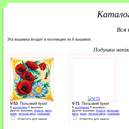
Каталог
Вся 
Эта вышивка входит в коллекцию из 6 вышивок.
подушка напі
V-53
: Польовий букет
V-71
: Польовий букет
В
коллекции
6 вышивок.
В
коллекции
6 вышивок.
Другие вышивки:
букети
,
квіти
,
Другие вышивки:
букети
,
волошки
,
маки
,
польові квіти
,
ромашки
квіти
,
маки
,
польові квіти
,
ромашки
Отметить для заказа
Отметить для заказа