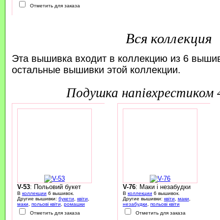
Отметить для заказа
Вся коллекция
Эта вышивка входит в коллекцию из 6 выши
остальные вышивки этой коллекции.
подушка напівхрестиком
V-53
: Польовий букет
V-76
: Маки і незабудки
В
коллекции
6 вышивок.
В
коллекции
6 вышивок.
Другие вышивки:
букети
,
квіти
,
Другие вышивки:
квіти
,
маки
,
маки
,
польові квіти
,
ромашки
незабудки
,
польові квіти
Отметить для заказа
Отметить для заказа