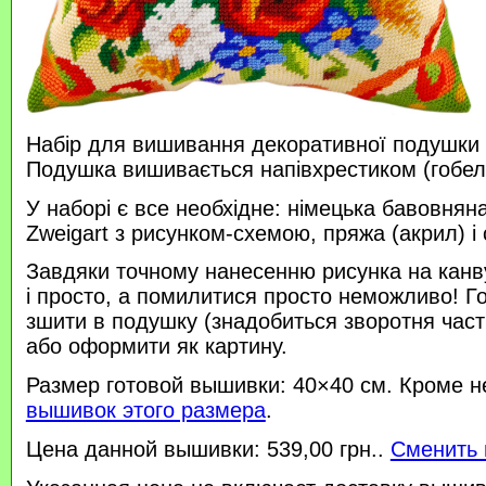
Набір для вишивання декоративної подушки 
Подушка вишивається напівхрестиком (гобе
У наборі є все необхідне: німецька бавовняна
Zweigart з рисунком-схемою, пряжа (акрил) і 
Завдяки точному нанесенню рисунка на канв
і просто, а помилитися просто неможливо! 
зшити в подушку (знадобиться зворотня час
або оформити як картину.
Размер готовой вышивки: 40×40 см. Кроме н
вышивок этого размера
.
Цена данной вышивки: 539,00 грн..
Сменить 