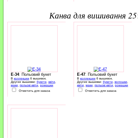
канва для вишивання 2
E-34
: Польовий букет
E-47
: Польовий букет
В
коллекции
6 вышивок.
В
коллекции
6 вышивок.
Другие вышивки:
букети
,
квіти
,
Другие вышивки:
букети
,
волошки
,
маки
,
польові квіти
,
ромашки
квіти
,
маки
,
польові квіти
,
ромашки
Отметить для заказа
Отметить для заказа