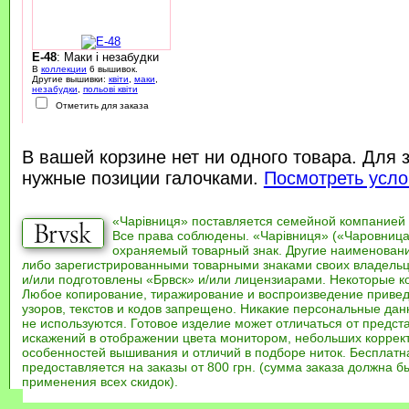
E-48
: Маки і незабудки
В
коллекции
6 вышивок.
Другие вышивки:
квіти
,
маки
,
незабудки
,
польові квіти
Отметить для заказа
В вашей корзине нет ни одного товара. Для 
нужные позиции галочками.
Посмотреть усло
«Чарівниця» поставляется семейной компанией
Все права соблюдены. «Чарівниця» («Чаровница
охраняемый товарный знак. Другие наименован
либо зарегистрированными товарными знаками своих владель
и/или подготовлены «Брвск» и/или лицензиарами. Некоторые к
Любое копирование, тиражирование и воспроизведение привед
узоров, текстов и кодов запрещено. Никакие персональные дан
не используются. Готовое изделие может отличаться от предст
искажений в отображении цвета монитором, небольших коррек
особенностей вышивания и отличий в подборе ниток. Бесплат
предоставляется на заказы от 800 грн. (сумма заказа должна бы
применения всех скидок).