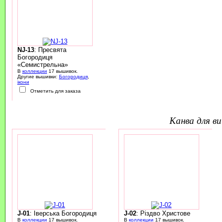
NJ-13
: Пресвята
Богородиця
«Семистрельна»
В
коллекции
17 вышивок.
Другие вышивки:
Богородиця
,
ікони
Отметить для заказа
канва для 
J-01
: Іверська Богородиця
J-02
: Різдво Христове
В
коллекции
17 вышивок.
В
коллекции
17 вышивок.