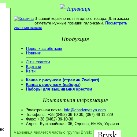
В вашей корзине нет ни одного товара. Для заказа
отметьте нужные позиции галочками.
Посмотреть
условия заказа
.
Продукция
Перелік за абеткою
Новинки
Літні сюжети
Картини
Квіти
Канва с рисунком (страмин Zweigart)
Канва с рисунком (наборы)
Наборы для вышивания крестом
Контактная информация
Электронная почта:
info@charivnytsya.com
Телефоны: +38 (0482) 39·10·30, (067) 48·11·229
Факс: +38 (0482) 39·10·30
Адрес: Кустанайская, 36, Одесса, 65085, Украина
ово
Чарівниця является частью группы Brvsk: