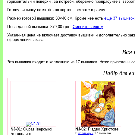
горизонтальній поверхні; за потреби, обережно пропрасуйте зі зворотн
Готову вишивку натягніть на картон і вставте в рамку.
Размер готовой вышивки: 30×40 см. Кроме неё есть
ещё 37 вышивок 
Цена данной вышивки: 379,00 грн..
Сменить валюту
.
Указанная цена не включает доставку вышивки и дополнительно зак
оформлении заказа.
Вся 
Эта вышивка входит в коллекцию из 17 вышивок. Ниже приведены о
набір для 
NJ-01
: Образ Іверської
NJ-02
: Різдво Христове
Богородиці
В
коллекции
17 вышивок.