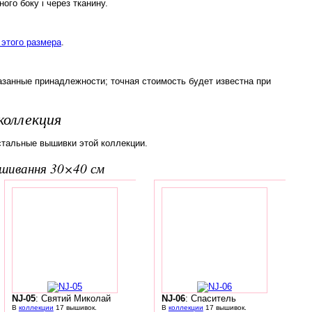
ого боку і через тканину.
этого размера
.
азанные принадлежности; точная стоимость будет известна при
коллекция
стальные вышивки этой коллекции.
вишивання 30×40 см
NJ-05
: Святий Миколай
NJ-06
: Спаситель
В
коллекции
17 вышивок.
В
коллекции
17 вышивок.