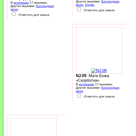
Другие вышивки:
Богородиця
,
В
коллекции
17 вышивок.
ікони
,
Різдво
Другие вышивки:
Богородиця
,
ікони
Отметить для заказа
Отметить для заказа
NJ-09
: Мати Божа
«Скорботна»
В
коллекции
17 вышивок.
Другие вышивки:
Богородиця
,
ікони
Отметить для заказа