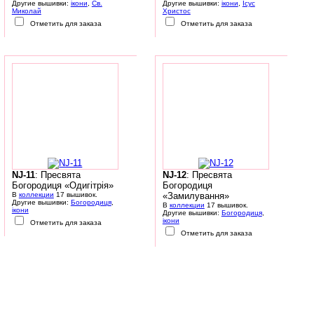
Другие вышивки:
ікони
,
Св.
Другие вышивки:
ікони
,
Ісус
Миколай
Христос
Отметить для заказа
Отметить для заказа
NJ-11
: Пресвята
NJ-12
: Пресвята
Богородиця «Одигітрія»
Богородиця
В
коллекции
17 вышивок.
«Замилування»
Другие вышивки:
Богородиця
,
В
коллекции
17 вышивок.
ікони
Другие вышивки:
Богородиця
,
ікони
Отметить для заказа
Отметить для заказа