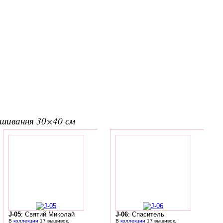
вишивання 30×40 см
J-05
: Святий Миколай
J-06
: Спаситель
В
коллекции
17 вышивок.
В
коллекции
17 вышивок.