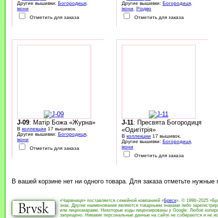
Другие вышивки:
Богородиця
,
Другие вышивки:
Богородиця
,
ікони
ікони
,
Різдво
Отметить для заказа
Отметить для заказа
J-09
: Матір Божа «Журна»
J-11
: Пресвята Богородиця
В
коллекции
17 вышивок.
«Одигітрія»
Другие вышивки:
Богородиця
,
В
коллекции
17 вышивок.
ікони
Другие вышивки:
Богородиця
,
ікони
Отметить для заказа
Отметить для заказа
В вашей корзине нет ни одного товара. Для заказа отметьте нужные
«Чарівниця» поставляется семейной компанией «
Брвск
». © 1998–2025 «Бр
знак. Другие наименования являются товарными знаками либо зарегистри
или лицензиарами. Некоторые коды лицензированы у Google. Любое копиро
запрещено. Никакие персональные данные на сайте не собираются и не ис