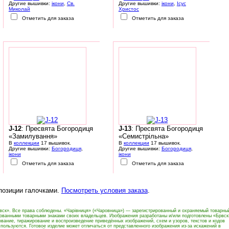
Другие вышивки:
ікони
,
Св.
Другие вышивки:
ікони
,
Ісус
Миколай
Христос
Отметить для заказа
Отметить для заказа
J-12
: Пресвята Богородиця
J-13
: Пресвята Богородиця
«Замилування»
«Семистрільна»
В
коллекции
17 вышивок.
В
коллекции
17 вышивок.
Другие вышивки:
Богородиця
,
Другие вышивки:
Богородиця
,
ікони
ікони
Отметить для заказа
Отметить для заказа
 позиции галочками.
Посмотреть условия заказа
.
вск». Все права соблюдены. «Чарівниця» («Чаровница») — зарегистрированный и охраняемый товарны
рованными товарными знаками своих владельцев. Изображения разработаны и/или подготовлены «Брвск
вание, тиражирование и воспроизведение приведённых изображений, схем и узоров, текстов и кодов
пользуются. Готовое изделие может отличаться от представленного изображения из-за искажений в