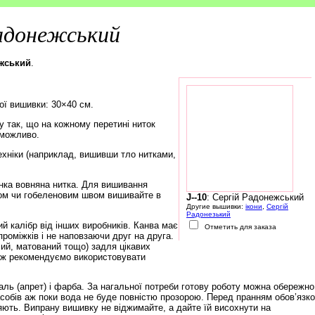
адонежський
ежський
.
ої вишивки: 30×40 см.
 так, що на кожному перетині ниток
еможливо.
ехніки (наприклад, вишивши тло нитками,
нка вовняна нитка. Для вишивання
ом чи гобеленовим швом вишивайте в
J--10
: Сергій Радонежський
Другие вышивки:
ікони
,
Сергій
Радонезький
й калібр від інших виробників. Канва має
Отметить для заказа
роміжків і не наповзаючи друг на друга.
чий, матований тощо) задля цікавих
тож рекомендуємо використовувати
ль (апрет) і фарба. За нагальної потреби готову роботу можна обережно
обів аж поки вода не буде повністю прозорою. Перед пранням обов’язк
няють. Випрану вишивку не віджимайте, а дайте їй висохнути на