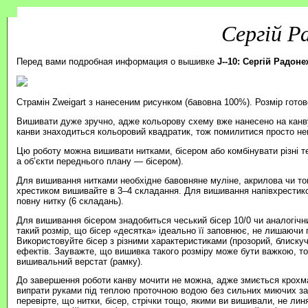
Сергій Р
Перед вами подробная информация о вышивке
J--10: Сергій Радон
Страмін Zweigart з нанесеним рисунком (бавовна 100%). Розмір готов
Вишивати дуже зручно, адже кольорову схему вже нанесено на канву
канви знаходиться кольоровий квадратик, тож помилитися просто н
Цю роботу можна вишивати нитками, бісером або комбінувати різні т
а об’єкти переднього плану — бісером).
Для вишивання нитками необхідне бавовняне муліне, акрилова чи то
хрестиком вишивайте в 3–4 складання. Для вишивання напівхрестик
повну нитку (6 складань).
Для вишивання бісером знадобиться чеський бісер 10/0 чи аналогічни
такий розмір, що бісер «десятка» ідеально її заповнює, не лишаючи п
Використовуйте бісер з різними характеристиками (прозорий, блиску
ефектів. Зауважте, що вишивка такого розміру може бути важкою, 
вишивальний верстат (рамку).
До завершення роботи канву мочити не можна, адже змиється крохма
випрати руками під теплою проточною водою без сильних миючих зас
перевірте, що нитки, бісер, стрічки тощо, якими ви вишивали, не ли