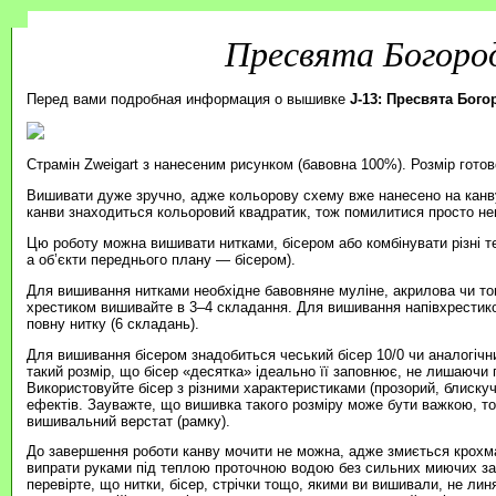
Пресвята Богоро
Перед вами подробная информация о вышивке
J-13: Пресвята Бог
Страмін Zweigart з нанесеним рисунком (бавовна 100%). Розмір готов
Вишивати дуже зручно, адже кольорову схему вже нанесено на канву
канви знаходиться кольоровий квадратик, тож помилитися просто н
Цю роботу можна вишивати нитками, бісером або комбінувати різні т
а об’єкти переднього плану — бісером).
Для вишивання нитками необхідне бавовняне муліне, акрилова чи то
хрестиком вишивайте в 3–4 складання. Для вишивання напівхрестик
повну нитку (6 складань).
Для вишивання бісером знадобиться чеський бісер 10/0 чи аналогічни
такий розмір, що бісер «десятка» ідеально її заповнює, не лишаючи п
Використовуйте бісер з різними характеристиками (прозорий, блиску
ефектів. Зауважте, що вишивка такого розміру може бути важкою, 
вишивальний верстат (рамку).
До завершення роботи канву мочити не можна, адже змиється крохма
випрати руками під теплою проточною водою без сильних миючих зас
перевірте, що нитки, бісер, стрічки тощо, якими ви вишивали, не ли