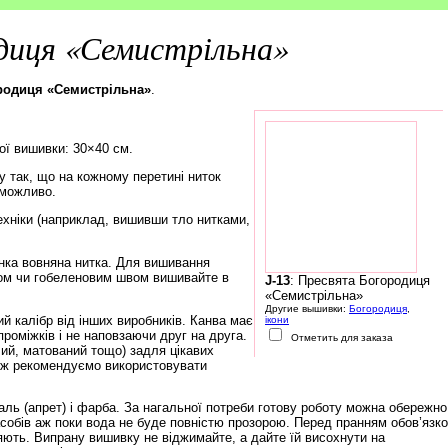
диця «Семистрільна»
ородиця «Семистрільна»
.
ої вишивки: 30×40 см.
 так, що на кожному перетині ниток
еможливо.
ехніки (наприклад, вишивши тло нитками,
нка вовняна нитка. Для вишивання
ом чи гобеленовим швом вишивайте в
J-13
: Пресвята Богородиця
«Семистрільна»
Другие вышивки:
Богородиця
,
й калібр від інших виробників. Канва має
ікони
роміжків і не наповзаючи друг на друга.
Отметить для заказа
чий, матований тощо) задля цікавих
тож рекомендуємо використовувати
ль (апрет) і фарба. За нагальної потреби готову роботу можна обережно
обів аж поки вода не буде повністю прозорою. Перед пранням обов’язк
няють. Випрану вишивку не віджимайте, а дайте їй висохнути на