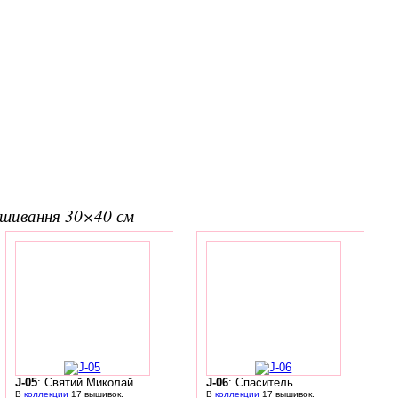
вишивання 30×40 см
J-05
: Святий Миколай
J-06
: Спаситель
В
коллекции
17 вышивок.
В
коллекции
17 вышивок.