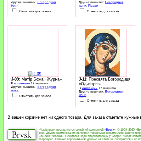
Другие вышивки:
Богородиця
,
Другие вышивки:
Богородиця
,
ікони
ікони
,
Різдво
Отметить для заказа
Отметить для заказа
J-09
: Матір Божа «Журна»
J-11
: Пресвята Богородиця
В
коллекции
17 вышивок.
«Одигітрія»
Другие вышивки:
Богородиця
,
В
коллекции
17 вышивок.
ікони
Другие вышивки:
Богородиця
,
ікони
Отметить для заказа
Отметить для заказа
В вашей корзине нет ни одного товара. Для заказа отметьте нужные
«Чарівниця» поставляется семейной компанией «
Брвск
». © 1998–2025 «Бр
знак. Другие наименования являются товарными знаками либо зарегистри
или лицензиарами. Некоторые коды лицензированы у Google. Любое копиро
запрещено. Никакие персональные данные на сайте не собираются и не ис