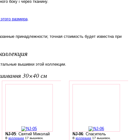
ого боку і через тканину.
этого размера
.
азанные принадлежности; точная стоимость будет известна при
коллекция
стальные вышивки этой коллекции.
вишивання 30×40 см
NJ-05
: Святий Миколай
NJ-06
: Спаситель
В
коллекции
17 вышивок.
В
коллекции
17 вышивок.