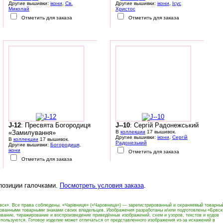
Другие вышивки:
ікони
,
Св.
Другие вышивки:
ікони
,
Ісус
Миколай
Христос
Отметить для заказа
Отметить для заказа
J-12
: Пресвята Богородиця
J--10
: Сергій Радонежський
«Замилування»
В
коллекции
17 вышивок.
Другие вышивки:
ікони
,
Сергій
В
коллекции
17 вышивок.
Радонезький
Другие вышивки:
Богородиця
,
ікони
Отметить для заказа
Отметить для заказа
 позиции галочками.
Посмотреть условия заказа
.
вск». Все права соблюдены. «Чарівниця» («Чаровница») — зарегистрированный и охраняемый товарны
рованными товарными знаками своих владельцев. Изображения разработаны и/или подготовлены «Брвск
вание, тиражирование и воспроизведение приведённых изображений, схем и узоров, текстов и кодов
пользуются. Готовое изделие может отличаться от представленного изображения из-за искажений в