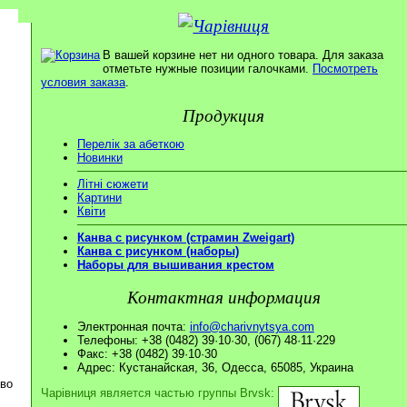
В вашей корзине нет ни одного товара. Для заказа
отметьте нужные позиции галочками.
Посмотреть
условия заказа
.
Продукция
Перелік за абеткою
Новинки
Літні сюжети
Картини
Квіти
Канва с рисунком (страмин Zweigart)
Канва с рисунком (наборы)
Наборы для вышивания крестом
Контактная информация
Электронная почта:
info@charivnytsya.com
Телефоны: +38 (0482) 39·10·30, (067) 48·11·229
Факс: +38 (0482) 39·10·30
Адрес: Кустанайская, 36, Одесса, 65085, Украина
ово
Чарівниця является частью группы Brvsk: