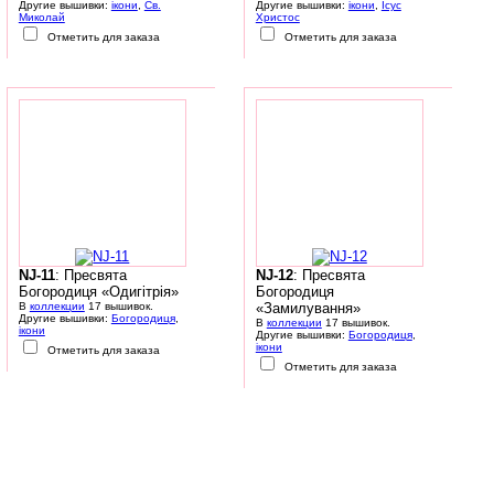
Другие вышивки:
ікони
,
Св.
Другие вышивки:
ікони
,
Ісус
Миколай
Христос
Отметить для заказа
Отметить для заказа
NJ-11
: Пресвята
NJ-12
: Пресвята
Богородиця «Одигітрія»
Богородиця
В
коллекции
17 вышивок.
«Замилування»
Другие вышивки:
Богородиця
,
В
коллекции
17 вышивок.
ікони
Другие вышивки:
Богородиця
,
ікони
Отметить для заказа
Отметить для заказа