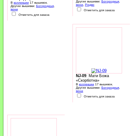
Другие вышивки:
Богородиця
,
В
коллекции
17 вышивок.
ікони
,
Різдво
Другие вышивки:
Богородиця
,
ікони
Отметить для заказа
Отметить для заказа
NJ-09
: Мати Божа
«Скорботна»
В
коллекции
17 вышивок.
Другие вышивки:
Богородиця
,
ікони
Отметить для заказа