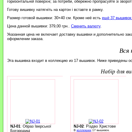
горизонтальній поверхні; за потреби, обережно пропрасуйте зі зворотн
Готову вишивку натягніть на картон і вставте в рамку.
Размер готовой вышивки: 30×40 см. Кроме неё есть
ещё 37 вышивок 
Цена данной вышивки: 379,00 грн..
Сменить валюту
.
Указанная цена не включает доставку вышивки и дополнительно зак
оформлении заказа.
Вся 
Эта вышивка входит в коллекцию из 17 вышивок. Ниже приведены о
набір для 
NJ-01
: Образ Іверської
NJ-02
: Різдво Христове
Богородиці
В
коллекции
17 вышивок.