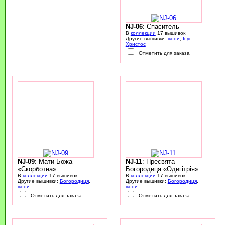
NJ-06
: Спаситель
В
коллекции
17 вышивок.
Другие вышивки:
ікони
,
Ісус
Христос
Отметить для заказа
NJ-09
: Мати Божа
NJ-11
: Пресвята
«Скорботна»
Богородиця «Одигітрія»
В
коллекции
17 вышивок.
В
коллекции
17 вышивок.
Другие вышивки:
Богородиця
,
Другие вышивки:
Богородиця
,
ікони
ікони
Отметить для заказа
Отметить для заказа