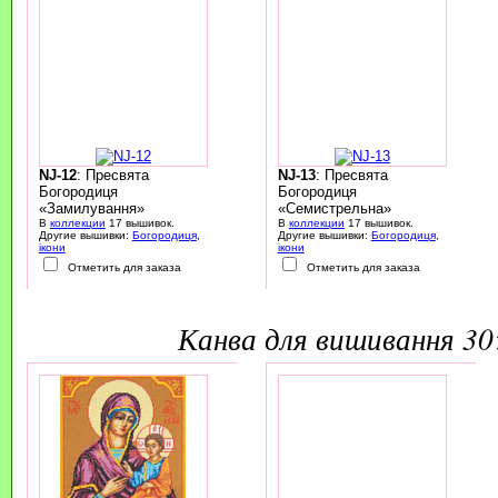
NJ-12
: Пресвята
NJ-13
: Пресвята
Богородиця
Богородиця
«Замилування»
«Семистрельна»
В
коллекции
17 вышивок.
В
коллекции
17 вышивок.
Другие вышивки:
Богородиця
,
Другие вышивки:
Богородиця
,
ікони
ікони
Отметить для заказа
Отметить для заказа
канва для вишивання 3