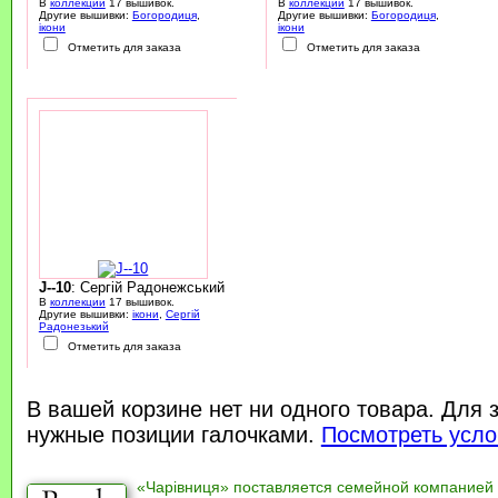
В
коллекции
17 вышивок.
В
коллекции
17 вышивок.
Другие вышивки:
Богородиця
,
Другие вышивки:
Богородиця
,
ікони
ікони
Отметить для заказа
Отметить для заказа
J--10
: Сергій Радонежський
В
коллекции
17 вышивок.
Другие вышивки:
ікони
,
Сергій
Радонезький
Отметить для заказа
В вашей корзине нет ни одного товара. Для 
нужные позиции галочками.
Посмотреть усло
«Чарівниця» поставляется семейной компанией