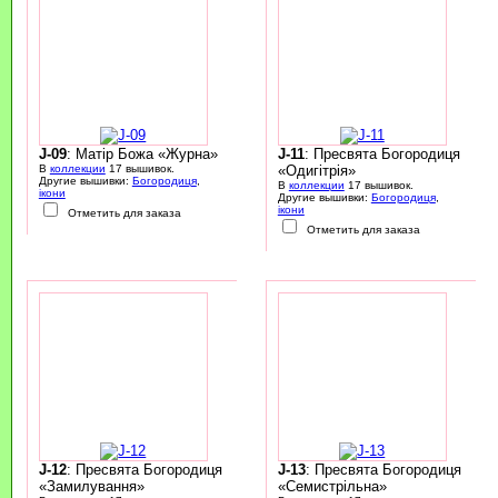
J-09
: Матір Божа «Журна»
J-11
: Пресвята Богородиця
В
коллекции
17 вышивок.
«Одигітрія»
Другие вышивки:
Богородиця
,
В
коллекции
17 вышивок.
ікони
Другие вышивки:
Богородиця
,
ікони
Отметить для заказа
Отметить для заказа
J-12
: Пресвята Богородиця
J-13
: Пресвята Богородиця
«Замилування»
«Семистрільна»