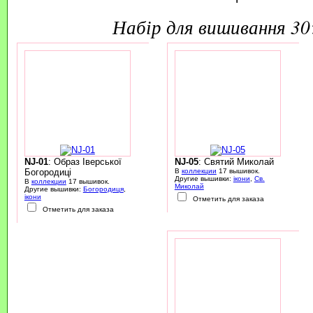
набір для вишивання 3
NJ-01
: Образ Іверської
NJ-05
: Святий Миколай
Богородиці
В
коллекции
17 вышивок.
Другие вышивки:
ікони
,
Св.
В
коллекции
17 вышивок.
Миколай
Другие вышивки:
Богородиця
,
ікони
Отметить для заказа
Отметить для заказа