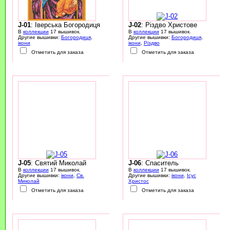
J-01
: Іверська Богородиця
J-02
: Різдво Христове
В
коллекции
17 вышивок.
В
коллекции
17 вышивок.
Другие вышивки:
Богородиця
,
Другие вышивки:
Богородиця
,
ікони
ікони
,
Різдво
Отметить для заказа
Отметить для заказа
J-05
: Святий Миколай
J-06
: Спаситель
В
коллекции
17 вышивок.
В
коллекции
17 вышивок.
Другие вышивки:
ікони
,
Св.
Другие вышивки:
ікони
,
Ісус
Миколай
Христос
Отметить для заказа
Отметить для заказа