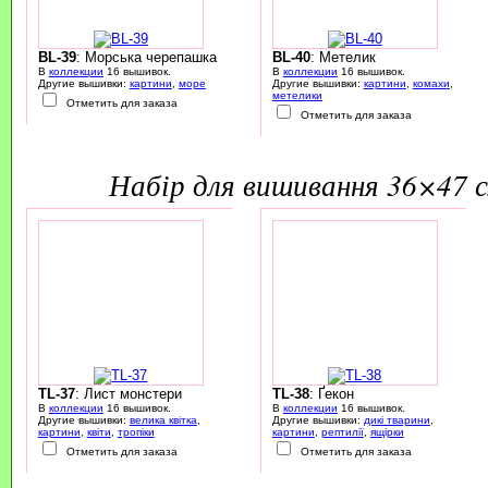
BL-39
: Морська черепашка
BL-40
: Метелик
В
коллекции
16 вышивок.
В
коллекции
16 вышивок.
Другие вышивки:
картини
,
море
Другие вышивки:
картини
,
комахи
,
метелики
Отметить для заказа
Отметить для заказа
набір для вишивання 36×47 
TL-37
: Лист монстери
TL-38
: Ґекон
В
коллекции
16 вышивок.
В
коллекции
16 вышивок.
Другие вышивки:
велика квітка
,
Другие вышивки:
дикі тварини
,
картини
,
квіти
,
тропіки
картини
,
рептилії
,
ящірки
Отметить для заказа
Отметить для заказа