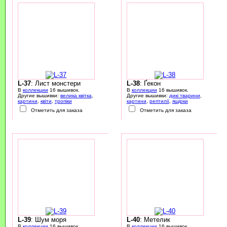
L-37
: Лист монстери
L-38
: Ґекон
В
коллекции
16 вышивок.
В
коллекции
16 вышивок.
Другие вышивки:
велика квітка
,
Другие вышивки:
дикі тварини
,
картини
,
квіти
,
тропіки
картини
,
рептилії
,
ящірки
Отметить для заказа
Отметить для заказа
L-39
: Шум моря
L-40
: Метелик
В
коллекции
16 вышивок.
В
коллекции
16 вышивок.