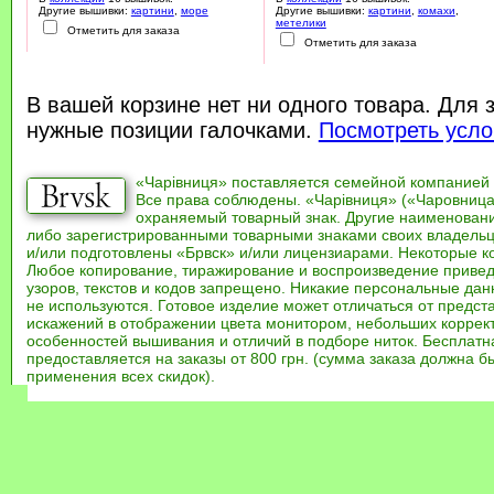
Другие вышивки:
картини
,
море
Другие вышивки:
картини
,
комахи
,
метелики
Отметить для заказа
Отметить для заказа
В вашей корзине нет ни одного товара. Для 
нужные позиции галочками.
Посмотреть усло
«Чарівниця» поставляется семейной компанией
Все права соблюдены. «Чарівниця» («Чаровница
охраняемый товарный знак. Другие наименован
либо зарегистрированными товарными знаками своих владель
и/или подготовлены «Брвск» и/или лицензиарами. Некоторые к
Любое копирование, тиражирование и воспроизведение привед
узоров, текстов и кодов запрещено. Никакие персональные дан
не используются. Готовое изделие может отличаться от предст
искажений в отображении цвета монитором, небольших коррек
особенностей вышивания и отличий в подборе ниток. Бесплат
предоставляется на заказы от 800 грн. (сумма заказа должна бы
применения всех скидок).