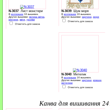
N-3037
: Лист монстери
N-3039
: Шум моря
В
коллекции
16 вышивок.
В
коллекции
16 вышивок.
Другие вышивки:
велика квітка
,
Другие вышивки:
картини
,
море
картини
,
квіти
,
тропіки
Отметить для заказа
Отметить для заказа
N-3040
: Метелик
В
коллекции
16 вышивок.
Другие вышивки:
картини
,
комахи
,
метелики
Отметить для заказа
канва для вишивання 2