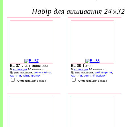
набір для вишивання 24×32 
BL-37
: Лист монстери
BL-38
: Ґекон
В
коллекции
16 вышивок.
В
коллекции
16 вышивок.
Другие вышивки:
велика квітка
,
Другие вышивки:
дикі тварини
,
картини
,
квіти
,
тропіки
картини
,
рептилії
,
ящірки
Отметить для заказа
Отметить для заказа