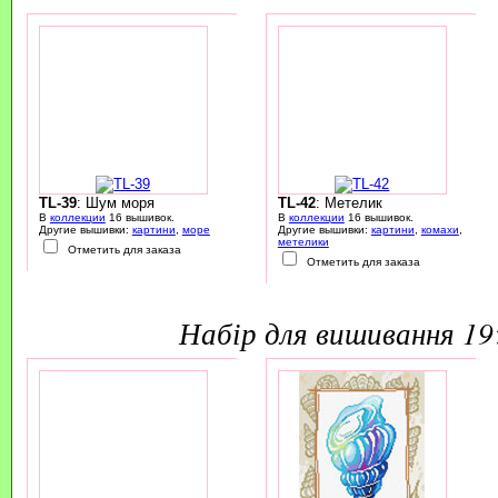
TL-39
: Шум моря
TL-42
: Метелик
В
коллекции
16 вышивок.
В
коллекции
16 вышивок.
Другие вышивки:
картини
,
море
Другие вышивки:
картини
,
комахи
,
метелики
Отметить для заказа
Отметить для заказа
набір для вишивання 1