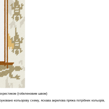
івхрестиком (гобеленовим швом)
адруковано кольорову схему, яскава акрилова пряжа потрібних кольорів,