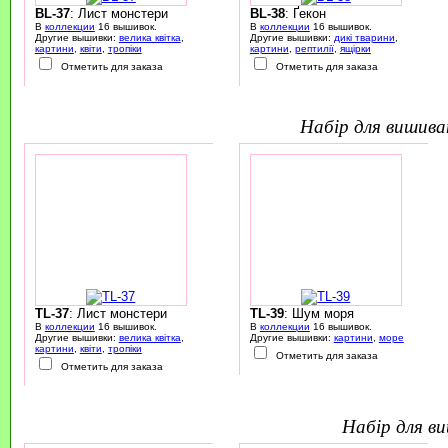
BL-37
: Лист монстери
BL-38
: Ґекон
В
коллекции
16 вышивок.
В
коллекции
16 вышивок.
Другие вышивки:
велика квітка
,
Другие вышивки:
дикі тварини
,
картини
,
квіти
,
тропіки
картини
,
рептилії
,
ящірки
Отметить для заказа
Отметить для заказа
набір для вишив
TL-37
: Лист монстери
TL-39
: Шум моря
В
коллекции
16 вышивок.
В
коллекции
16 вышивок.
Другие вышивки:
велика квітка
,
Другие вышивки:
картини
,
море
картини
,
квіти
,
тропіки
Отметить для заказа
Отметить для заказа
набір для 