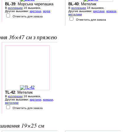
BL-39
: Морська черепашка
BL-40
: Метелик
В
коллекции
16 вышивок.
В
коллекции
16 вышивок.
Другие вышивки:
картини
,
море
Другие вышивки:
картини
,
комахи
,
метелики
Отметить для заказа
Отметить для заказа
ання 36×47 см з пряжею
TL-42
: Метелик
В
коллекции
16 вышивок.
Другие вышивки:
картини
,
комахи
,
метелики
Отметить для заказа
вишивання 19×25 см