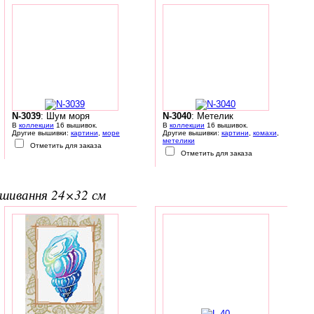
N-3039
: Шум моря
N-3040
: Метелик
В
коллекции
16 вышивок.
В
коллекции
16 вышивок.
Другие вышивки:
картини
,
море
Другие вышивки:
картини
,
комахи
,
метелики
Отметить для заказа
Отметить для заказа
вишивання 24×32 см