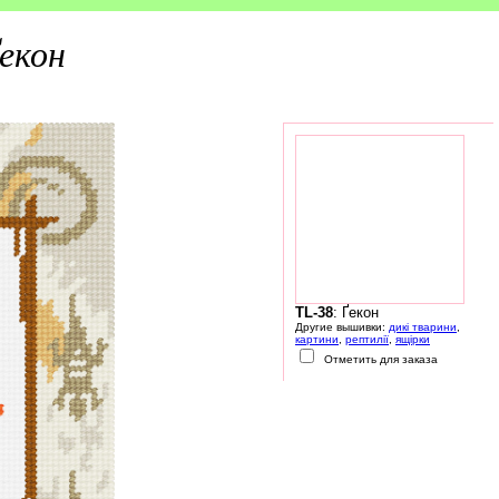
Ґекон
TL-38
: Ґекон
Другие вышивки:
дикі тварини
,
картини
,
рептилії
,
ящірки
Отметить для заказа