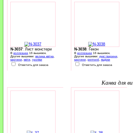
N-3037
: Лист монстери
N-3038
: Ґекон
В
коллекции
16 вышивок.
В
коллекции
16 вышивок.
Другие вышивки:
велика квітка
,
Другие вышивки:
дикі тварини
,
картини
,
квіти
,
тропіки
картини
,
рептилії
,
ящірки
Отметить для заказа
Отметить для заказа
канва для 