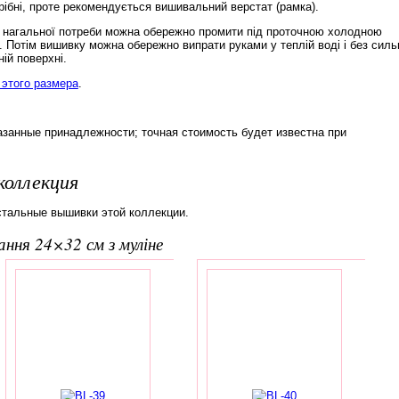
рібні, проте рекомендується вишивальний верстат (рамка).
а нагальної потреби можна обережно промити під проточною холодною
. Потім вишивку можна обережно випрати руками у теплій воді і без силь
ій поверхні.
этого размера
.
азанные принадлежности; точная стоимость будет известна при
коллекция
стальные вышивки этой коллекции.
вання 24×32 см з муліне