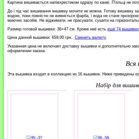
Картина вишивається напівхрестиком одразу по канві. П’яльці не пот
До і під час вишивання вишивку мочити не можна. Готову вишивку з
водою, поки повністю не вимиється фарба, і вода не стане прозорою
миючих засобів. Не віджимати, не прасувати, сушити на горизонтальн
Размер готовой вышивки: 36×47 см. Кроме неё есть
ещё 74 вышивки 
Цена данной вышивки: 659,00 грн..
Сменить валюту
.
Указанная цена не включает доставку вышивки и дополнительно зак
оформлении заказа.
Вся 
Эта вышивка входит в коллекцию из 16 вышивок. Ниже приведены о
набір для виши