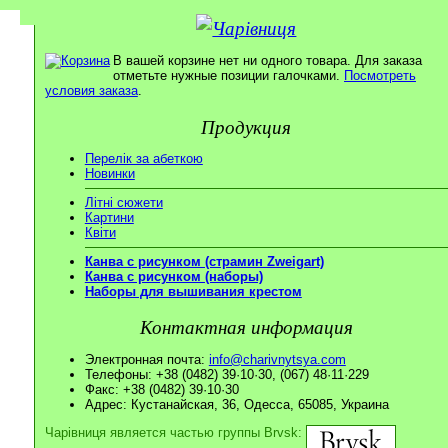
В вашей корзине нет ни одного товара. Для заказа
отметьте нужные позиции галочками.
Посмотреть
условия заказа
.
Продукция
Перелік за абеткою
Новинки
Літні сюжети
Картини
Квіти
Канва с рисунком (страмин Zweigart)
Канва с рисунком (наборы)
Наборы для вышивания крестом
Контактная информация
Электронная почта:
info@charivnytsya.com
Телефоны: +38 (0482) 39·10·30, (067) 48·11·229
Факс: +38 (0482) 39·10·30
Адрес: Кустанайская, 36, Одесса, 65085, Украина
Чарівниця является частью группы Brvsk: