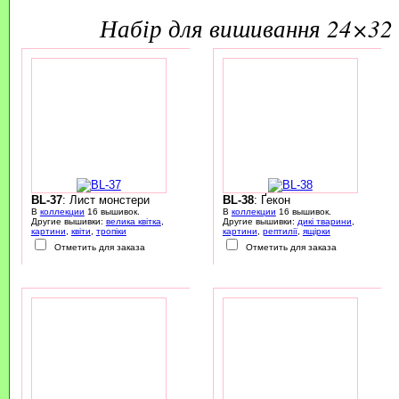
набір для вишивання 24×32 
BL-37
: Лист монстери
BL-38
: Ґекон
В
коллекции
16 вышивок.
В
коллекции
16 вышивок.
Другие вышивки:
велика квітка
,
Другие вышивки:
дикі тварини
,
картини
,
квіти
,
тропіки
картини
,
рептилії
,
ящірки
Отметить для заказа
Отметить для заказа