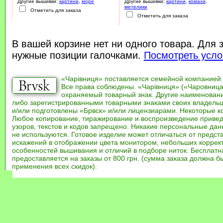
Другие вышивки:
картини
,
море
Другие вышивки:
картини
,
комахи
,
метелики
Отметить для заказа
Отметить для заказа
В вашей корзине нет ни одного товара. Для 
нужные позиции галочками.
Посмотреть усло
«Чарівниця» поставляется семейной компанией
Все права соблюдены. «Чарівниця» («Чаровница
охраняемый товарный знак. Другие наименован
либо зарегистрированными товарными знаками своих владель
и/или подготовлены «Брвск» и/или лицензиарами. Некоторые к
Любое копирование, тиражирование и воспроизведение привед
узоров, текстов и кодов запрещено. Никакие персональные дан
не используются. Готовое изделие может отличаться от предст
искажений в отображении цвета монитором, небольших коррек
особенностей вышивания и отличий в подборе ниток. Бесплат
предоставляется на заказы от 800 грн. (сумма заказа должна бы
применения всех скидок).