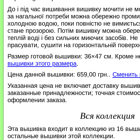
До і під час вишивання вишивку мочити не м
за нагальної потреби можна обережно проми
холодною водою, поки повністю не вимиється
стане прозорою. Потім вишивку можна обере
теплій воді і без сильних миючих засобів. Не
прасувати, сушити на горизонтальній поверхн
Размер готовой вышивки: 36×47 см. Кроме н
вышивки этого размера
.
Цена данной вышивки: 659,00 грн..
Сменить 
Указанная цена не включает доставку вышив
заказанные принадлежности; точная стоимос
оформлении заказа.
Вся коллекция
Эта вышивка входит в коллекцию из 16 выш
остальные вышивки этой коллекции.