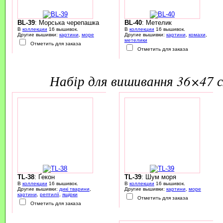
BL-39
: Морська черепашка
BL-40
: Метелик
В
коллекции
16 вышивок.
В
коллекции
16 вышивок.
Другие вышивки:
картини
,
море
Другие вышивки:
картини
,
комахи
,
метелики
Отметить для заказа
Отметить для заказа
набір для вишивання 36×47 
TL-38
: Ґекон
TL-39
: Шум моря
В
коллекции
16 вышивок.
В
коллекции
16 вышивок.
Другие вышивки:
дикі тварини
,
Другие вышивки:
картини
,
море
картини
,
рептилії
,
ящірки
Отметить для заказа
Отметить для заказа