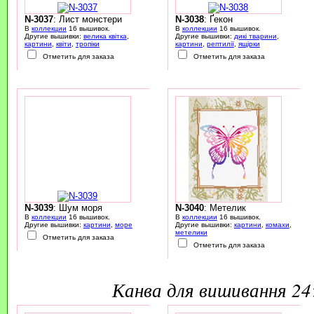
N-3037
: Лист монстери
N-3038
: Ґекон
В
коллекции
16 вышивок.
В
коллекции
16 вышивок.
Другие вышивки:
велика квітка
,
Другие вышивки:
дикі тварини
,
картини
,
квіти
,
тропіки
картини
,
рептилії
,
ящірки
Отметить для заказа
Отметить для заказа
N-3039
: Шум моря
N-3040
: Метелик
В
коллекции
16 вышивок.
В
коллекции
16 вышивок.
Другие вышивки:
картини
,
море
Другие вышивки:
картини
,
комахи
,
метелики
Отметить для заказа
Отметить для заказа
канва для вишивання 2