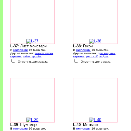
L-37
: Лист монстери
L-38
: Ґекон
В
коллекции
16 вышивок.
В
коллекции
16 вышивок.
Другие вышивки:
велика квітка
,
Другие вышивки:
дикі тварини
,
картини
,
квіти
,
тропіки
картини
,
рептилії
,
ящірки
Отметить для заказа
Отметить для заказа
L-39
: Шум моря
L-40
: Метелик
В
коллекции
16 вышивок.
В
коллекции
16 вышивок.