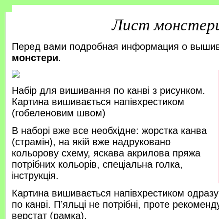
Лист монстер
Перед вами подробная информация о выши
монстери
.
Набір для вишивання по канві з рисунком.
Картина вишивається напівхрестиком
(гобеленовим швом)
В наборі вже все необхідне: жорстка канва
(страмін), на якій вже надруковано
кольорову схему, яскава акрилова пряжа
потрібних кольорів, спеціальна голка,
інструкція.
Картина вишивається напівхрестиком одразу
по канві. П’яльці не потрібні, проте рекоме
верстат (рамка).