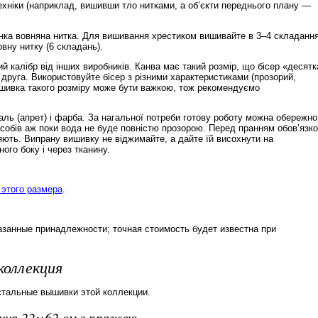
ехніки (наприклад, вишивши тло нитками, а об’єкти переднього плану —
нка вовняна нитка. Для вишивання хрестиком вишивайте в 3–4 складання
ну нитку (6 складань).
й калібр від інших виробників. Канва має такий розмір, що бісер «десятк
 друга. Використовуйте бісер з різними характеристиками (прозорий,
ишивка такого розміру може бути важкою, тож рекомендуємо
ль (апрет) і фарба. За нагальної потреби готову роботу можна обережно
обів аж поки вода не буде повністю прозорою. Перед пранням обов’язк
няють. Випрану вишивку не віджимайте, а дайте їй висохнути на
ого боку і через тканину.
этого размера
.
азанные принадлежности; точная стоимость будет известна при
коллекция
стальные вышивки этой коллекции.
ання 22×62 см з пряжею