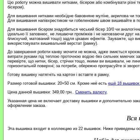
Цю роботу можна вишивати нитками, бісером або комбінувати різні т
бісером).
Для вишивання нитками необхідне бавовняне муліне, акрилова чи то
Для вишивання напівхрестиком чи гобеленовим швом вишивайте в пов
Для вишивання бісером знадобиться чеський бісер 10/0 чи аналогічни
ідеально її заповнює, не лишаючи проміжків і не наповзаючи друг на
блискучий, матований тощо) задля цікавих ефектів. Зауважте, що в
використовувати вишивальний верстат (рамку).
До завершення роботи канву мочити не можна, адже змиється крохма
випрати руками під теплою проточною водою без сильних миючих зас
перевірте, що нитки, бісер, стрічки тощо, якими ви вишивали, не ли
горизонтальній поверхні; за потреби, обережно пропрасуйте зі зворотн
Готову вишивку натягніть на картон і вставте в рамку.
Размер готовой вышивки: 20×50 см. Кроме неё есть
ещё 18 вышивок 
Цена данной вышивки: 349,00 грн..
Сменить валюту
.
Указанная цена не включает доставку вышивки и дополнительно зак
оформлении заказа.
Вся 
Эта вышивка входит в коллекцию из 22 вышивок. Ниже приведены о
набір для вишив