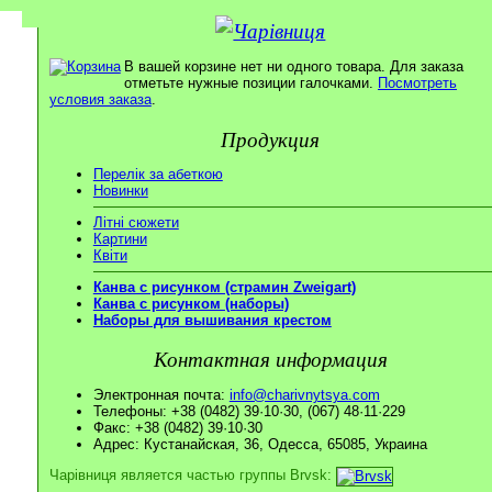
В вашей корзине нет ни одного товара. Для заказа
отметьте нужные позиции галочками.
Посмотреть
условия заказа
.
Продукция
Перелік за абеткою
Новинки
Літні сюжети
Картини
Квіти
Канва с рисунком (страмин Zweigart)
Канва с рисунком (наборы)
Наборы для вышивания крестом
Контактная информация
Электронная почта:
info@charivnytsya.com
Телефоны: +38 (0482) 39·10·30, (067) 48·11·229
Факс: +38 (0482) 39·10·30
Адрес: Кустанайская, 36, Одесса, 65085, Украина
Чарівниця является частью группы Brvsk: