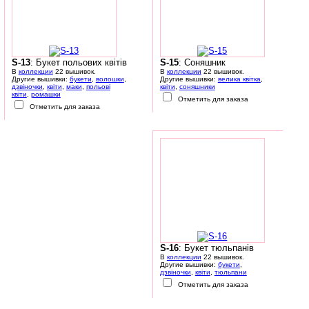
S-13
: Букет польових квітів
S-15
: Соняшник
В
коллекции
22 вышивок.
В
коллекции
22 вышивок.
Другие вышивки:
букети
,
волошки
,
Другие вышивки:
велика квітка
,
дзвіночки
,
квіти
,
маки
,
польові
квіти
,
соняшники
квіти
,
ромашки
Отметить для заказа
Отметить для заказа
S-16
: Букет тюльпанів
В
коллекции
22 вышивок.
Другие вышивки:
букети
,
дзвіночки
,
квіти
,
тюльпани
Отметить для заказа