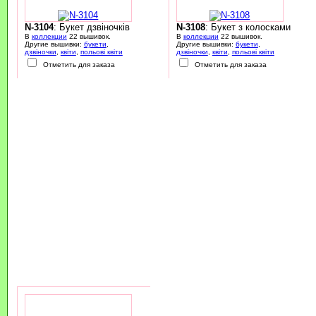
N-3104
: Букет дзвіночків
N-3108
: Букет з колосками
В
коллекции
22 вышивок.
В
коллекции
22 вышивок.
Другие вышивки:
букети
,
Другие вышивки:
букети
,
дзвіночки
,
квіти
,
польові квіти
дзвіночки
,
квіти
,
польові квіти
Отметить для заказа
Отметить для заказа