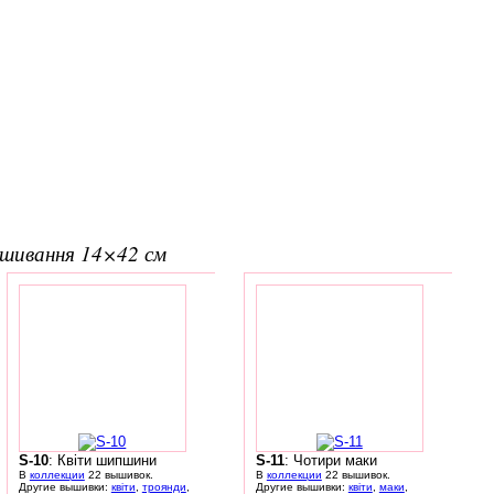
вишивання 14×42 см
S-10
: Квіти шипшини
S-11
: Чотири маки
В
коллекции
22 вышивок.
В
коллекции
22 вышивок.
Другие вышивки:
квіти
,
троянди
,
Другие вышивки:
квіти
,
маки
,