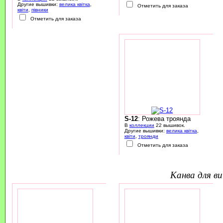
Другие вышивки:
велика квітка
,
Отметить для заказа
квіти
,
півники
Отметить для заказа
S-12
: Рожева троянда
В
коллекции
22 вышивок.
Другие вышивки:
велика квітка
,
квіти
,
троянди
Отметить для заказа
канва для 