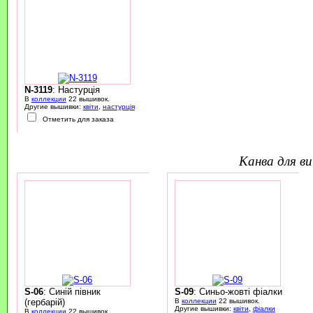
N-3119
: Настурція
В
коллекции
22 вышивок.
Другие вышивки:
квіти
,
настурція
Отметить для заказа
канва для 
S-06
: Синій півник
S-09
: Синьо-жовті фіалки
(гербарій)
В
коллекции
22 вышивок.
Другие вышивки:
квіти
,
фіалки
В
коллекции
22 вышивок.