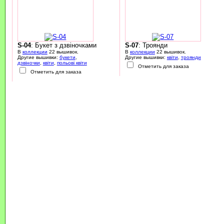
S-04
: Букет з дзвіночками
S-07
: Троянди
В
коллекции
22 вышивок.
В
коллекции
22 вышивок.
Другие вышивки:
букети
,
Другие вышивки:
квіти
,
троянди
дзвіночки
,
квіти
,
польові квіти
Отметить для заказа
Отметить для заказа