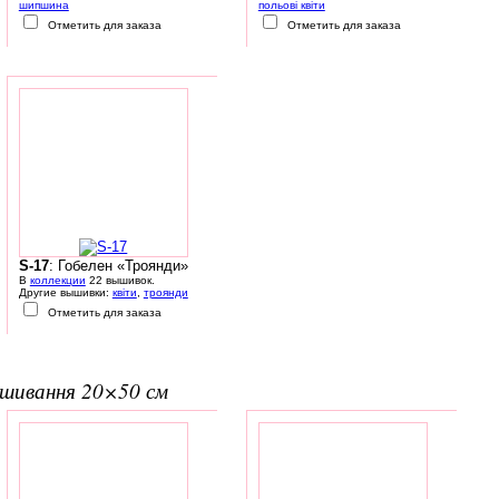
шипшина
польові квіти
Отметить для заказа
Отметить для заказа
S-17
: Гобелен «Троянди»
В
коллекции
22 вышивок.
Другие вышивки:
квіти
,
троянди
Отметить для заказа
вишивання 20×50 см