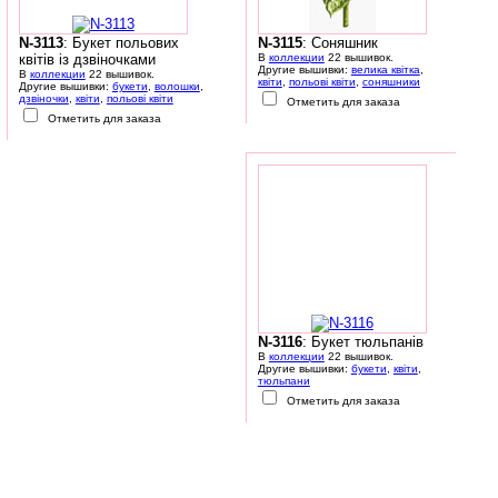
N-3113
: Букет польових
N-3115
: Соняшник
квітів із дзвіночками
В
коллекции
22 вышивок.
Другие вышивки:
велика квітка
,
В
коллекции
22 вышивок.
квіти
,
польові квіти
,
соняшники
Другие вышивки:
букети
,
волошки
,
дзвіночки
,
квіти
,
польові квіти
Отметить для заказа
Отметить для заказа
N-3116
: Букет тюльпанів
В
коллекции
22 вышивок.
Другие вышивки:
букети
,
квіти
,
тюльпани
Отметить для заказа