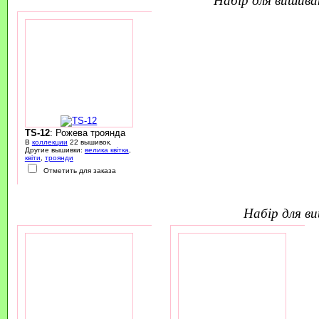
TS-12
: Рожева троянда
В
коллекции
22 вышивок.
Другие вышивки:
велика квітка
,
квіти
,
троянди
Отметить для заказа
набір для 