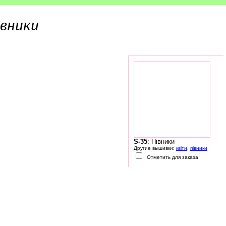
вники
S-35
: Півники
Другие вышивки:
квіти
,
півники
Отметить для заказа