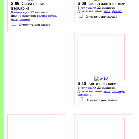
S-06
: Синій півник
S-09
: Синьо-жовті фіалки
(гербарій)
В
коллекции
22 вышивок.
Другие вышивки:
квіти
,
фіалки
В
коллекции
22 вышивок.
Другие вышивки:
велика квітка
,
Отметить для заказа
квіти
,
півники
Отметить для заказа
S-10
: Квіти шипшини
В
коллекции
22 вышивок.
Другие вышивки:
квіти
,
троянди
,
шипшина
Отметить для заказа