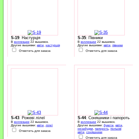
S-19
: Настурція
S-35
: Півники
В
коллекции
22 вышивок.
В
коллекции
22 вышивок.
Другие вышивки:
квіти
,
настурція
Другие вышивки:
квіти
,
півники
Отметить для заказа
Отметить для заказа
S-43
: Рожеві лілеї
S-44
: Соняшники і папороть
В
коллекции
22 вышивок.
В
коллекции
22 вышивок.
Другие вышивки:
квіти
,
лілеї
Другие вышивки:
букети
,
квіти
,
незабудки
,
папороть
,
польові
Отметить для заказа
квіти
,
соняшники
Отметить для заказа