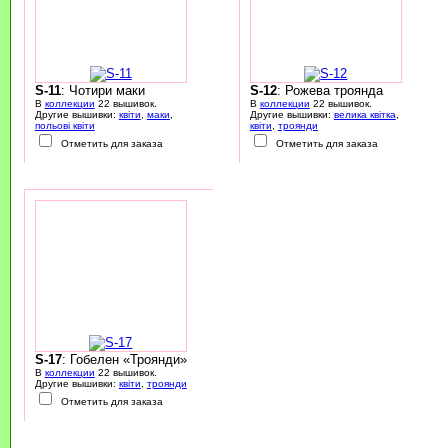
S-11
: Чотири маки
S-12
: Рожева троянда
В
коллекции
22 вышивок.
В
коллекции
22 вышивок.
Другие вышивки:
квіти
,
маки
,
Другие вышивки:
велика квітка
,
польові квіти
квіти
,
троянди
Отметить для заказа
Отметить для заказа
S-17
: Гобелен «Троянди»
В
коллекции
22 вышивок.
Другие вышивки:
квіти
,
троянди
Отметить для заказа