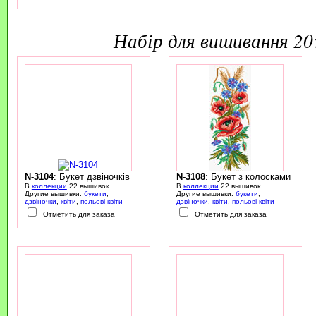
набір для вишивання 2
N-3104
: Букет дзвіночків
N-3108
: Букет з колосками
В
коллекции
22 вышивок.
В
коллекции
22 вышивок.
Другие вышивки:
букети
,
Другие вышивки:
букети
,
дзвіночки
,
квіти
,
польові квіти
дзвіночки
,
квіти
,
польові квіти
Отметить для заказа
Отметить для заказа