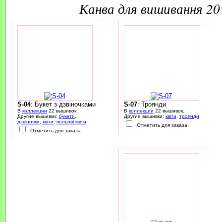
канва для вишивання 2
S-04
: Букет з дзвіночками
S-07
: Троянди
В
коллекции
22 вышивок.
В
коллекции
22 вышивок.
Другие вышивки:
букети
,
Другие вышивки:
квіти
,
троянди
дзвіночки
,
квіти
,
польові квіти
Отметить для заказа
Отметить для заказа