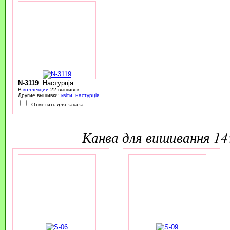
N-3119
: Настурція
В
коллекции
22 вышивок.
Другие вышивки:
квіти
,
настурція
Отметить для заказа
канва для вишивання 1