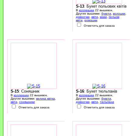
S-13
: Букет польових квітів
В
коллекции
22 вышивок.
Другие вышивки:
букети
,
волошки
,
дзвіночки
,
квіти
,
маки
,
польові
квіти
,
ромашки
Отметить для заказа
S-15
: Соняшник
S-16
: Букет тюльпанів
В
коллекции
22 вышивок.
В
коллекции
22 вышивок.
Другие вышивки:
велика квітка
,
Другие вышивки:
букети
,
квіти
,
соняшники
дзвіночки
,
квіти
,
тюльпани
Отметить для заказа
Отметить для заказа