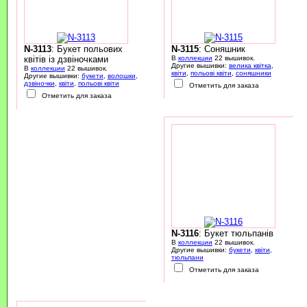
N-3113
: Букет польових
N-3115
: Соняшник
квітів із дзвіночками
В
коллекции
22 вышивок.
Другие вышивки:
велика квітка
,
В
коллекции
22 вышивок.
квіти
,
польові квіти
,
соняшники
Другие вышивки:
букети
,
волошки
,
дзвіночки
,
квіти
,
польові квіти
Отметить для заказа
Отметить для заказа
N-3116
: Букет тюльпанів
В
коллекции
22 вышивок.
Другие вышивки:
букети
,
квіти
,
тюльпани
Отметить для заказа