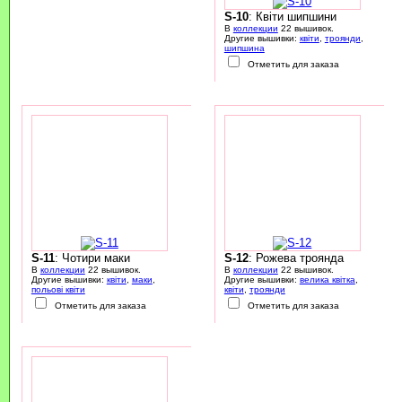
S-10
: Квіти шипшини
В
коллекции
22 вышивок.
Другие вышивки:
квіти
,
троянди
,
шипшина
Отметить для заказа
S-11
: Чотири маки
S-12
: Рожева троянда
В
коллекции
22 вышивок.
В
коллекции
22 вышивок.
Другие вышивки:
квіти
,
маки
,
Другие вышивки:
велика квітка
,
польові квіти
квіти
,
троянди
Отметить для заказа
Отметить для заказа