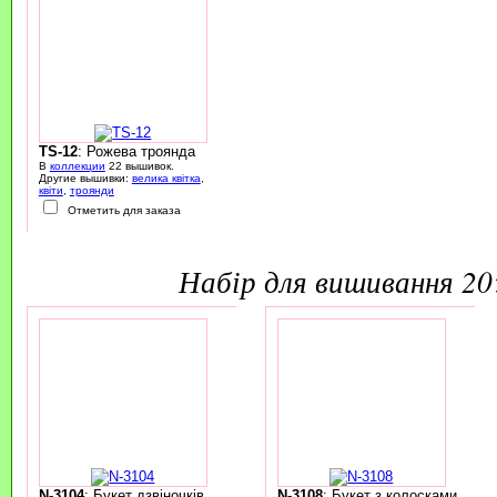
TS-12
: Рожева троянда
В
коллекции
22 вышивок.
Другие вышивки:
велика квітка
,
квіти
,
троянди
Отметить для заказа
набір для вишивання 2
N-3104
: Букет дзвіночків
N-3108
: Букет з колосками