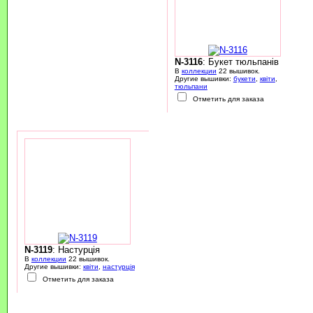
N-3116
: Букет тюльпанів
В
коллекции
22 вышивок.
Другие вышивки:
букети
,
квіти
,
тюльпани
Отметить для заказа
N-3119
: Настурція
В
коллекции
22 вышивок.
Другие вышивки:
квіти
,
настурція
Отметить для заказа