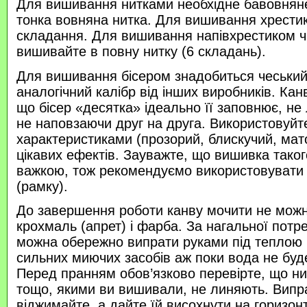
Для вишивання нитками необхідне бавовняне
тонка вовняна нитка. Для вишивання хрести
складання. Для вишивання напівхрестиком 
вишивайте в повну нитку (6 складань).
Для вишивання бісером знадобиться чеський 
аналогічний калібр від інших виробників. Кан
що бісер «десятка» ідеально її заповнює, не
не наповзаючи друг на друга. Використовуйте
характеристиками (прозорий, блискучий, ма
цікавих ефектів. Зауважте, що вишивка таког
важкою, тож рекомендуємо використовувати
(рамку).
До завершення роботи канву мочити не можн
крохмаль (апрет) і фарба. За нагальної потр
можна обережно випрати руками під теплою
сильних миючих засобів аж поки вода не буд
Перед пранням обов’язково перевірте, що нитк
тощо, якими ви вишивали, не линяють. Випр
віджимайте, а дайте їй висохнути на горизонт