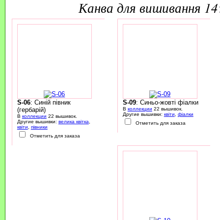
канва для вишивання 1
S-06
: Синій півник
S-09
: Синьо-жовті фіалки
(гербарій)
В
коллекции
22 вышивок.
Другие вышивки:
квіти
,
фіалки
В
коллекции
22 вышивок.
Другие вышивки:
велика квітка
,
Отметить для заказа
квіти
,
півники
Отметить для заказа