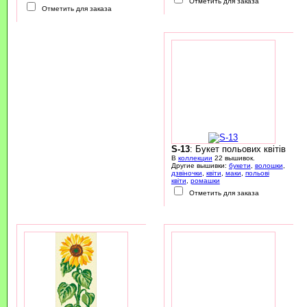
Отметить для заказа
Отметить для заказа
S-13
: Букет польових квітів
В
коллекции
22 вышивок.
Другие вышивки:
букети
,
волошки
,
дзвіночки
,
квіти
,
маки
,
польові
квіти
,
ромашки
Отметить для заказа