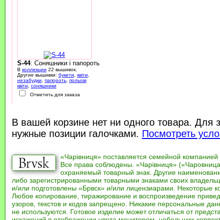
S-44
: Соняшники і папороть
В
коллекции
22 вышивок.
Другие вышивки:
букети
,
квіти
,
незабудки
,
папороть
,
польові
квіти
,
соняшники
Отметить для заказа
В вашей корзине нет ни одного товара. Для 
нужные позиции галочками.
Посмотреть усло
«Чарівниця» поставляется семейной компанией
Все права соблюдены. «Чарівниця» («Чаровница
охраняемый товарный знак. Другие наименован
либо зарегистрированными товарными знаками своих владель
и/или подготовлены «Брвск» и/или лицензиарами. Некоторые к
Любое копирование, тиражирование и воспроизведение привед
узоров, текстов и кодов запрещено. Никакие персональные дан
не используются. Готовое изделие может отличаться от предст
искажений в отображении цвета монитором, небольших коррек