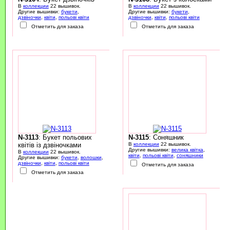
В
коллекции
22 вышивок.
В
коллекции
22 вышивок.
Другие вышивки:
букети
,
Другие вышивки:
букети
,
дзвіночки
,
квіти
,
польові квіти
дзвіночки
,
квіти
,
польові квіти
Отметить для заказа
Отметить для заказа
N-3113
: Букет польових
N-3115
: Соняшник
квітів із дзвіночками
В
коллекции
22 вышивок.
Другие вышивки:
велика квітка
,
В
коллекции
22 вышивок.
квіти
,
польові квіти
,
соняшники
Другие вышивки:
букети
,
волошки
,
дзвіночки
,
квіти
,
польові квіти
Отметить для заказа
Отметить для заказа