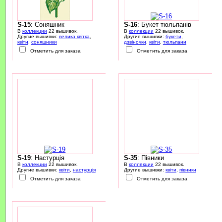
S-15
: Соняшник
S-16
: Букет тюльпанів
В
коллекции
22 вышивок.
В
коллекции
22 вышивок.
Другие вышивки:
велика квітка
,
Другие вышивки:
букети
,
квіти
,
соняшники
дзвіночки
,
квіти
,
тюльпани
Отметить для заказа
Отметить для заказа
S-19
: Настурція
S-35
: Півники
В
коллекции
22 вышивок.
В
коллекции
22 вышивок.
Другие вышивки:
квіти
,
настурція
Другие вышивки:
квіти
,
півники
Отметить для заказа
Отметить для заказа