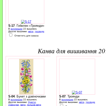
S-17
: Гобелен «Троянди»
В
коллекции
22 вышивок.
Другие вышивки:
квіти
,
троянди
Отметить для заказа
канва для вишивання 2
S-04
: Букет з дзвіночками
S-07
: Троянди
В
коллекции
22 вышивок.
В
коллекции
22 вышивок.
Другие вышивки:
букети
,
Другие вышивки:
квіти
,
троянди
дзвіночки
,
квіти
,
польові квіти