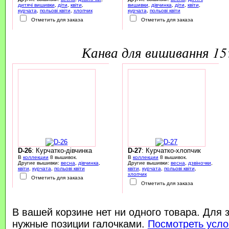
дитячі вишивки
,
діти
,
квіти
,
вишивки
,
дівчинка
,
діти
,
квіти
,
курчата
,
польові квіти
,
хлопчик
курчата
,
польові квіти
Отметить для заказа
Отметить для заказа
канва для вишивання 1
D-26
: Курчатко-дівчинка
D-27
: Курчатко-хлопчик
В
коллекции
8 вышивок.
В
коллекции
8 вышивок.
Другие вышивки:
весна
,
дівчинка
,
Другие вышивки:
весна
,
дзвіночки
,
квіти
,
курчата
,
польові квіти
квіти
,
курчата
,
польові квіти
,
хлопчик
Отметить для заказа
Отметить для заказа
В вашей корзине нет ни одного товара. Для 
нужные позиции галочками.
Посмотреть усло