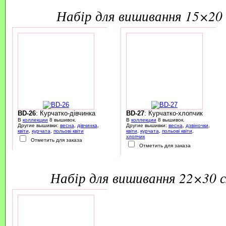
набір для вишивання 15×20 
BD-26
: Курчатко-дівчинка
BD-27
: Курчатко-хлопчик
В
коллекции
8 вышивок.
В
коллекции
8 вышивок.
Другие вышивки:
весна
,
дівчинка
,
Другие вышивки:
весна
,
дзвіночки
,
квіти
,
курчата
,
польові квіти
квіти
,
курчата
,
польові квіти
,
хлопчик
Отметить для заказа
Отметить для заказа
набір для вишивання 22×30 