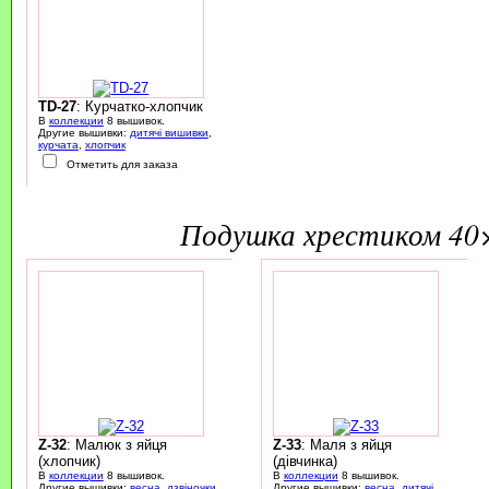
TD-27
: Курчатко-хлопчик
В
коллекции
8 вышивок.
Другие вышивки:
дитячі вишивки
,
курчата
,
хлопчик
Отметить для заказа
подушка хрестиком 40
Z-32
: Малюк з яйця
Z-33
: Маля з яйця
(хлопчик)
(дівчинка)
В
коллекции
8 вышивок.
В
коллекции
8 вышивок.
Другие вышивки:
весна
,
дзвіночки
,
Другие вышивки:
весна
,
дитячі