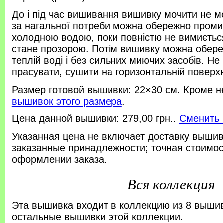
До і під час вишивання вишивку мочити не м
за нагальної потреби можна обережно проми
холодною водою, поки повністю не вимиється
стане прозорою. Потім вишивку можна обере
теплій воді і без сильних миючих засобів. Не
прасувати, сушити на горизонтальній поверхн
Размер готовой вышивки: 22×30 см. Кроме н
вышивок этого размера
.
Цена данной вышивки: 279,00 грн..
Сменить 
Указанная цена не включает доставку вышив
заказанные принадлежности; точная стоимос
оформлении заказа.
Вся коллекция
Эта вышивка входит в коллекцию из 8 выши
остальные вышивки этой коллекции.