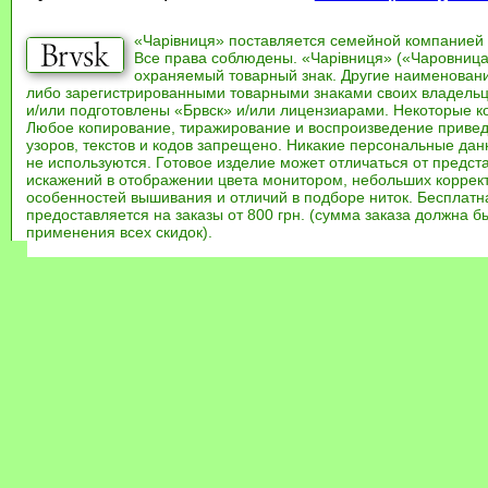
«Чарівниця» поставляется семейной компанией
Все права соблюдены. «Чарівниця» («Чаровница
охраняемый товарный знак. Другие наименован
либо зарегистрированными товарными знаками своих владель
и/или подготовлены «Брвск» и/или лицензиарами. Некоторые к
Любое копирование, тиражирование и воспроизведение привед
узоров, текстов и кодов запрещено. Никакие персональные дан
не используются. Готовое изделие может отличаться от предст
искажений в отображении цвета монитором, небольших коррек
особенностей вышивания и отличий в подборе ниток. Бесплат
предоставляется на заказы от 800 грн. (сумма заказа должна бы
применения всех скидок).