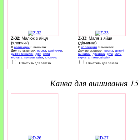
Z-32
: Малюк з яйця
Z-33
: Маля з яйця
(хлопчик)
(дівчинка)
В
коллекции
8 вышивок.
В
коллекции
8 вышивок.
Другие вышивки:
весна
,
дзвіночки
,
Другие вышивки:
весна
,
дитячі
дитячі вишивки
,
діти
,
квіти
,
вишивки
,
дівчинка
,
діти
,
квіти
,
курчата
,
польові квіти
,
хлопчик
курчата
,
польові квіти
Отметить для заказа
Отметить для заказа
канва для вишивання 1