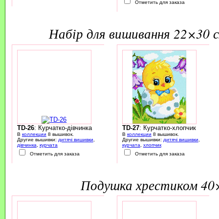
Отметить для заказа
набір для вишивання 22×30 
TD-26
: Курчатко-дівчинка
TD-27
: Курчатко-хлопчик
В
коллекции
8 вышивок.
В
коллекции
8 вышивок.
Другие вышивки:
дитячі вишивки
,
Другие вышивки:
дитячі вишивки
,
дівчинка
,
курчата
курчата
,
хлопчик
Отметить для заказа
Отметить для заказа
подушка хрестиком 40