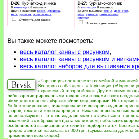
D-26
: Курчатко-дівчинка
D-27
: Курчатко-хлопчик
В
коллекции
8 вышивок.
В
коллекции
8 вышивок.
Другие вышивки:
весна
,
дівчинка
,
Другие вышивки:
весна
,
дзвіночки
,
квіти
,
курчата
,
польові квіти
квіти
,
курчата
,
польові квіти
,
хлопчик
Отметить для заказа
Отметить для заказа
Вы также можете посмотреть:
весь каталог канвы с рисунком
,
весь каталог канвы с рисунком и ниткам
весь каталог наборов для вышивания кр
«Чарівниця» поставляется семейной компанией
Все права соблюдены. «Чарівниця» («Чаровница
охраняемый товарный знак. Другие наименован
либо зарегистрированными товарными знаками своих владель
и/или подготовлены «Брвск» и/или лицензиарами. Некоторые к
Любое копирование, тиражирование и воспроизведение привед
узоров, текстов и кодов запрещено. Никакие персональные дан
не используются. Готовое изделие может отличаться от предст
искажений в отображении цвета монитором, небольших коррек
особенностей вышивания и отличий в подборе ниток. Бесплат
предоставляется на заказы от 800 грн. (сумма заказа должна бы
применения всех скидок).