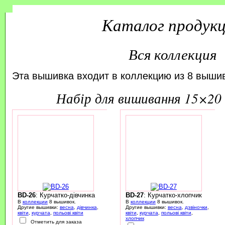
Каталог продук
Вся коллекция
Эта вышивка входит в коллекцию из 8 вышив
набір для вишивання 15×20 
BD-26
: Курчатко-дівчинка
BD-27
: Курчатко-хлопчик
В
коллекции
8 вышивок.
В
коллекции
8 вышивок.
Другие вышивки:
весна
,
дівчинка
,
Другие вышивки:
весна
,
дзвіночки
,
квіти
,
курчата
,
польові квіти
квіти
,
курчата
,
польові квіти
,
хлопчик
Отметить для заказа