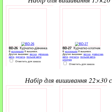
BD-26
: Курчатко-дівчинка
BD-27
: Курчатко-хлопчик
В
коллекции
8 вышивок.
В
коллекции
8 вышивок.
Другие вышивки:
весна
,
дівчинка
,
Другие вышивки:
весна
,
дзвіночки
,
квіти
,
курчата
,
польові квіти
квіти
,
курчата
,
польові квіти
,
хлопчик
Отметить для заказа
Отметить для заказа
набір для вишивання 22×30 