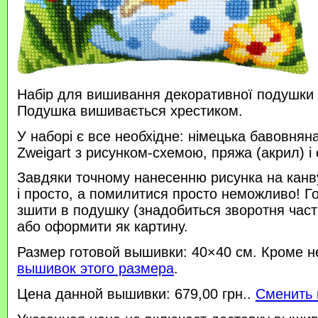
Набір для вишивання декоративної подушки 
Подушка вишивається хрестиком.
У наборі є все необхідне: німецька бавовняна
Zweigart з рисунком-схемою, пряжа (акрил) і 
Завдяки точному нанесенню рисунка на канв
і просто, а помилитися просто неможливо! 
зшити в подушку (знадобиться зворотня час
або оформити як картину.
Размер готовой вышивки: 40×40 см. Кроме н
вышивок этого размера
.
Цена данной вышивки: 679,00 грн..
Сменить 