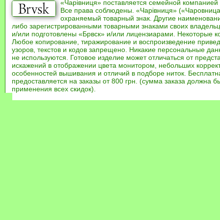
«Чарівниця» поставляется семейной компанией
Все права соблюдены. «Чарівниця» («Чаровница
охраняемый товарный знак. Другие наименован
либо зарегистрированными товарными знаками своих владель
и/или подготовлены «Брвск» и/или лицензиарами. Некоторые к
Любое копирование, тиражирование и воспроизведение привед
узоров, текстов и кодов запрещено. Никакие персональные дан
не используются. Готовое изделие может отличаться от предст
искажений в отображении цвета монитором, небольших коррек
особенностей вышивания и отличий в подборе ниток. Бесплат
предоставляется на заказы от 800 грн. (сумма заказа должна бы
применения всех скидок).