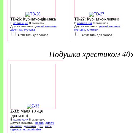
TD-26
: Курчатко-дівчинка
TD-27
: Курчатко-хлопчик
В
коллекции
8 вышивок.
В
коллекции
8 вышивок.
Другие вышивки:
дитячі вишивки
,
Другие вышивки:
дитячі вишивки
,
дівчинка
,
курчата
курчата
,
хлопчик
Отметить для заказа
Отметить для заказа
подушка хрестиком 40
Z-33
: Маля з яйця
(дівчинка)
В
коллекции
8 вышивок.
Другие вышивки:
весна
,
дитячі
вишивки
,
дівчинка
,
діти
,
квіти
,
курчата
,
польові квіти