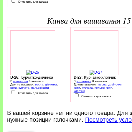
Отметить для заказа
канва для вишивання 1
D-26
: Курчатко-дівчинка
D-27
: Курчатко-хлопчик
В
коллекции
8 вышивок.
В
коллекции
8 вышивок.
Другие вышивки:
весна
,
дівчинка
,
Другие вышивки:
весна
,
дзвіночки
,
квіти
,
курчата
,
польові квіти
квіти
,
курчата
,
польові квіти
,
хлопчик
Отметить для заказа
Отметить для заказа
В вашей корзине нет ни одного товара. Для 
нужные позиции галочками.
Посмотреть усло