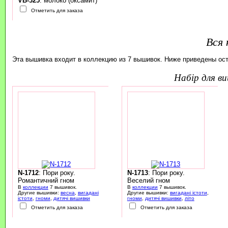
VB-325
: молоко (оксамит)
Отметить для заказа
Вся 
Эта вышивка входит в коллекцию из 7 вышивок. Ниже приведены ос
набір для 
N-1712
: Пори року.
N-1713
: Пори року.
Романтичний гном
Веселий гном
В
коллекции
7 вышивок.
В
коллекции
7 вышивок.
Другие вышивки:
весна
,
вигадані
Другие вышивки:
вигадані істоти
,
істоти
,
гноми
,
дитячі вишивки
гноми
,
дитячі вишивки
,
літо
Отметить для заказа
Отметить для заказа