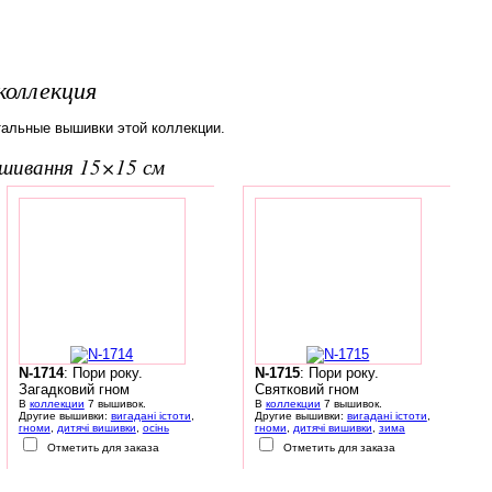
коллекция
тальные вышивки этой коллекции.
вишивання 15×15 см
N-1714
: Пори року.
N-1715
: Пори року.
Загадковий гном
Святковий гном
В
коллекции
7 вышивок.
В
коллекции
7 вышивок.
Другие вышивки:
вигадані істоти
,
Другие вышивки:
вигадані істоти
,
гноми
,
дитячі вишивки
,
осінь
гноми
,
дитячі вишивки
,
зима
Отметить для заказа
Отметить для заказа