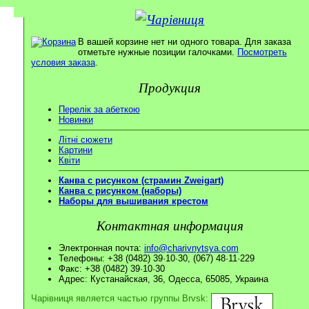
В вашей корзине нет ни одного товара. Для заказа
отметьте нужные позиции галочками.
Посмотреть
условия заказа
.
Продукция
Перелік за абеткою
Новинки
Літні сюжети
Картини
Квіти
Канва с рисунком (страмин Zweigart)
Канва с рисунком (наборы)
Наборы для вышивания крестом
Контактная информация
Электронная почта:
info@charivnytsya.com
Телефоны: +38 (0482) 39·10·30, (067) 48·11·229
Факс: +38 (0482) 39·10·30
Адрес: Кустанайская, 36, Одесса, 65085, Украина
Чарівниця является частью группы Brvsk: