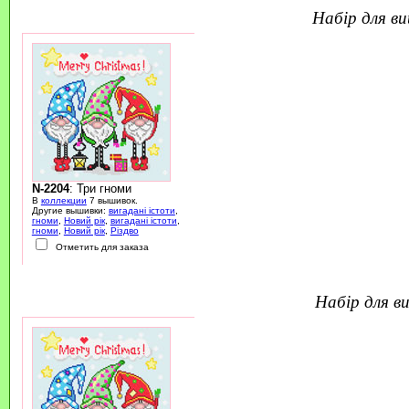
набір для 
N-2204
: Три гноми
В
коллекции
7 вышивок.
Другие вышивки:
вигадані істоти
,
гноми
,
Новий рік
,
вигадані істоти
,
гноми
,
Новий рік
,
Різдво
Отметить для заказа
набір для 