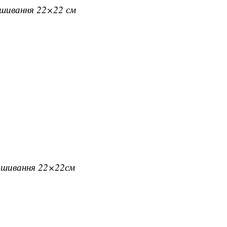
вишивання 22×22 см
вишивання 22×22см