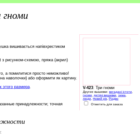
 гноми
ушка вишивається напівхрестиком
rt з рисунком-схемою, пряжа (акрил)
то, а помилитися просто неможливо!
на наволочки) або оформити як картину.
 этого размера
.
V-423
: Три гноми
Другие вышивки:
вигадані істоти
,
гноми
,
дитячі вишивки
,
зима
,
люди
,
Новий рік
,
Різдво
азанные принадлежности; точная
Отметить для заказа
лежности
: