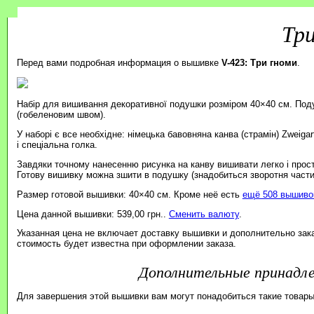
Три
Перед вами подробная информация о вышивке
V-423: Три гноми
.
Набір для вишивання декоративної подушки розміром 40×40 см. Под
(гобеленовим швом).
У наборі є все необхідне: німецька бавовняна канва (страмін) Zweiga
і спеціальна голка.
Завдяки точному нанесенню рисунка на канву вишивати легко і прос
Готову вишивку можна зшити в подушку (знадобиться зворотня части
Размер готовой вышивки: 40×40 см. Кроме неё есть
ещё 508 вышивок
Цена данной вышивки: 539,00 грн..
Сменить валюту
.
Указанная цена не включает доставку вышивки и дополнительно зак
стоимость будет известна при оформлении заказа.
Дополнительные принад
Для завершения этой вышивки вам могут понадобиться такие товары