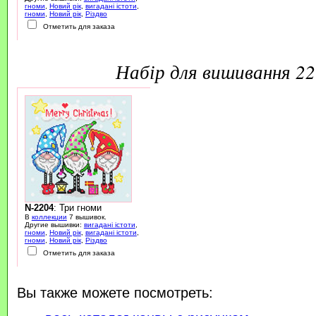
гноми
,
Новий рік
,
вигадані істоти
,
гноми
,
Новий рік
,
Різдво
Отметить для заказа
набір для вишивання 2
N-2204
: Три гноми
В
коллекции
7 вышивок.
Другие вышивки:
вигадані істоти
,
гноми
,
Новий рік
,
вигадані істоти
,
гноми
,
Новий рік
,
Різдво
Отметить для заказа
Вы также можете посмотреть: