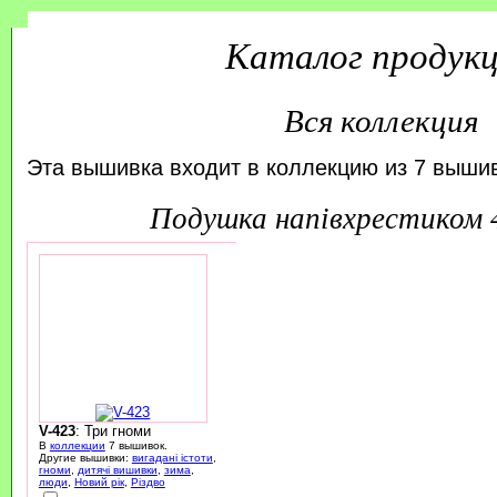
Каталог продук
Вся коллекция
Эта вышивка входит в коллекцию из 7 вышив
подушка напівхрестиком
V-423
: Три гноми
В
коллекции
7 вышивок.
Другие вышивки:
вигадані істоти
,
гноми
,
дитячі вишивки
,
зима
,
люди
,
Новий рік
,
Різдво