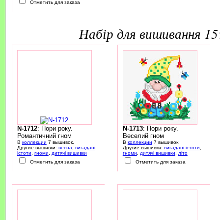
Отметить для заказа
набір для вишивання 1
N-1712
: Пори року.
N-1713
: Пори року.
Романтичний гном
Веселий гном
В
коллекции
7 вышивок.
В
коллекции
7 вышивок.
Другие вышивки:
весна
,
вигадані
Другие вышивки:
вигадані істоти
,
істоти
,
гноми
,
дитячі вишивки
гноми
,
дитячі вишивки
,
літо
Отметить для заказа
Отметить для заказа