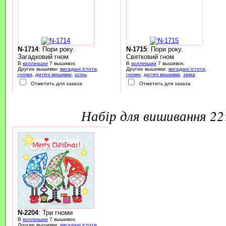
N-1714
: Пори року.
N-1715
: Пори року.
Загадковий гном
Святковий гном
В
коллекции
7 вышивок.
В
коллекции
7 вышивок.
Другие вышивки:
вигадані істоти
,
Другие вышивки:
вигадані істоти
,
гноми
,
дитячі вишивки
,
осінь
гноми
,
дитячі вишивки
,
зима
Отметить для заказа
Отметить для заказа
набір для вишивання 2
N-2204
: Три гноми
В
коллекции
7 вышивок.
Другие вышивки:
вигадані істоти
,