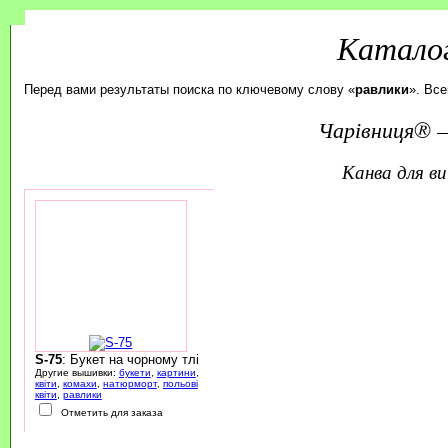
Каталог
Перед вами результаты поиска по ключевому слову «
равлики
». Все
Чарівниця® —
канва для 
S-75
: Букет на чорному тлі
Другие вышивки:
букети
,
картини
,
квіти
,
комахи
,
натюрморт
,
польові
квіти
,
равлики
Отметить для заказа