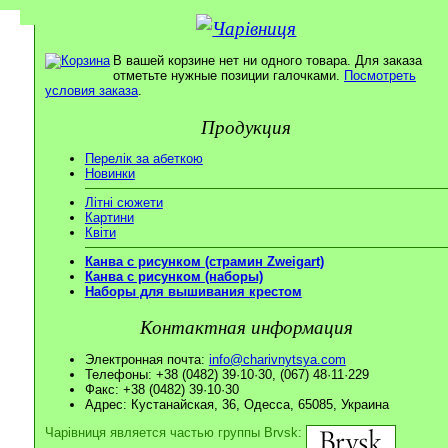
В вашей корзине нет ни одного товара. Для заказа
отметьте нужные позиции галочками.
Посмотреть
условия заказа
.
Продукция
Перелік за абеткою
Новинки
Літні сюжети
Картини
Квіти
Канва с рисунком (страмин Zweigart)
Канва с рисунком (наборы)
Наборы для вышивания крестом
Контактная информация
Электронная почта:
info@charivnytsya.com
Телефоны: +38 (0482) 39·10·30, (067) 48·11·229
Факс: +38 (0482) 39·10·30
Адрес: Кустанайская, 36, Одесса, 65085, Украина
Чарівниця является частью группы Brvsk: