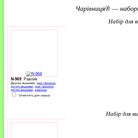
Чарівниця® — набор
набір для
N-969
: Равлик
Другие вышивки:
дикі тварини
,
дитячі вишивки
,
дикі тварини
,
дитячі вишивки
,
равлики
Отметить для заказа
набір для 