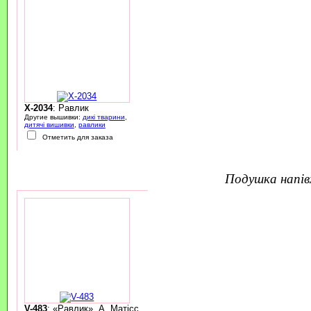
X-2034
: Равлик
Другие вышивки:
дикі тварини
,
дитячі вишивки
,
равлики
Отметить для заказа
подушка напі
V-483
: «Равлик», А. Матісс