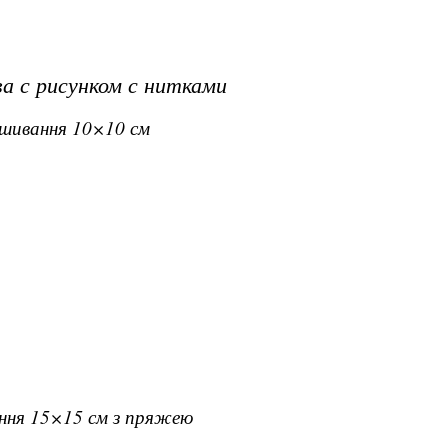
а с рисунком с нитками
вишивання 10×10 см
ання 15×15 см з пряжею