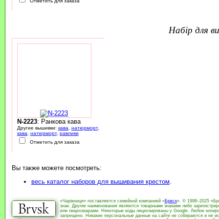
Отметить для заказа
набір для 
N-2223
: Ранкова кава
Другие вышивки:
кава
,
натюрморт
,
кава
,
натюрморт
,
равлики
Отметить для заказа
Вы также можете посмотреть:
весь каталог наборов для вышивания крестом
.
«Чарівниця» поставляется семейной компанией «
Брвск
». © 1998–2025 «Бр
знак. Другие наименования являются товарными знаками либо зарегистри
или лицензиарами. Некоторые коды лицензированы у Google. Любое копиро
запрещено. Никакие персональные данные на сайте не собираются и не ис