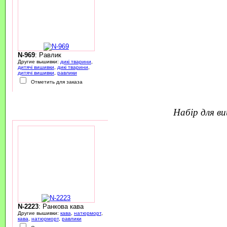
N-969
: Равлик
Другие вышивки:
дикі тварини
,
дитячі вишивки
,
дикі тварини
,
дитячі вишивки
,
равлики
Отметить для заказа
набір для 
N-2223
: Ранкова кава
Другие вышивки:
кава
,
натюрморт
,
кава
,
натюрморт
,
равлики