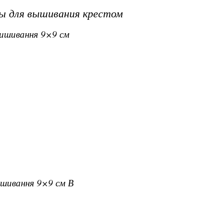
ы для вышивания крестом
 вишивання 9×9 см
вишивання 9×9 см В