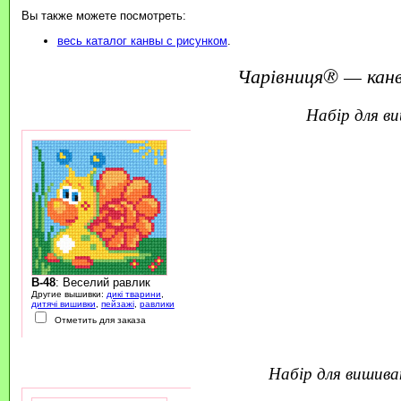
Вы также можете посмотреть:
весь каталог канвы с рисунком
.
Чарівниця® — канв
набір для 
B-48
: Веселий равлик
Другие вышивки:
дикі тварини
,
дитячі вишивки
,
пейзажі
,
равлики
Отметить для заказа
набір для вишив