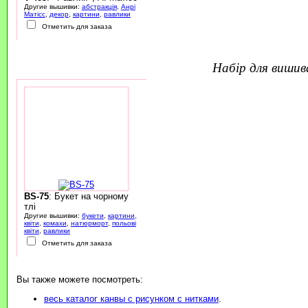
Другие вышивки:
абстракція
,
Анрі
Матісс
,
декор
,
картини
,
равлики
Отметить для заказа
набір для виши
BS-75
: Букет на чорному
тлі
Другие вышивки:
букети
,
картини
,
квіти
,
комахи
,
натюрморт
,
польові
квіти
,
равлики
Отметить для заказа
Вы также можете посмотреть:
весь каталог канвы с рисунком с нитками
.