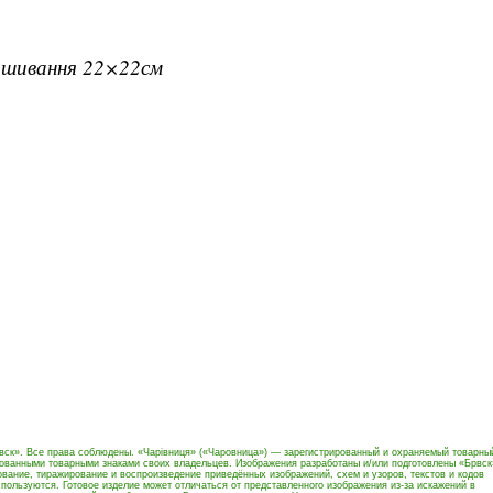
вишивання 22×22см
вск». Все права соблюдены. «Чарівниця» («Чаровница») — зарегистрированный и охраняемый товарны
рованными товарными знаками своих владельцев. Изображения разработаны и/или подготовлены «Брвск
вание, тиражирование и воспроизведение приведённых изображений, схем и узоров, текстов и кодов
пользуются. Готовое изделие может отличаться от представленного изображения из-за искажений в