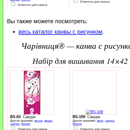
Отметить для заказа
Отметить для заказа
Вы также можете посмотреть:
весь каталог канвы с рисунком
.
Чарівниця® — канва с рисунк
набір для вишивання 14×42 
BS-65
: Сакура
BS-109
: Сакура
Другие вышивки:
весна
,
вишні
,
Другие вышивки:
квіти
,
сакура
,
сакура
,
Японія
Японія
Отметить для заказа
Отметить для заказа