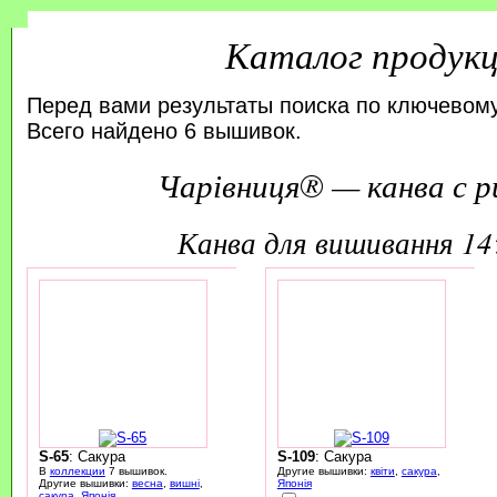
Каталог продук
Перед вами результаты поиска по ключевому
Всего найдено 6 вышивок.
Чарівниця® — канва с р
канва для вишивання 1
S-65
: Сакура
S-109
: Сакура
В
коллекции
7 вышивок.
Другие вышивки:
квіти
,
сакура
,
Другие вышивки:
весна
,
вишні
,
Японія
сакура
,
Японія