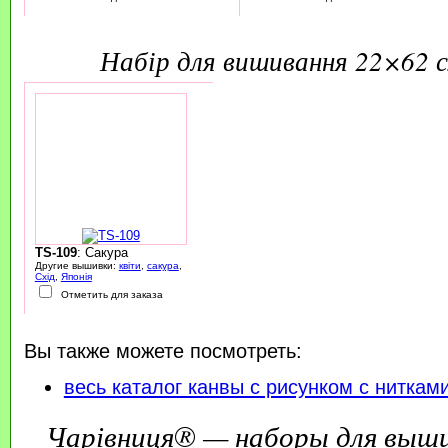
набір для вишивання 22×62 
TS-109
: Сакура
Другие вышивки:
квіти
,
сакура
,
Схід
,
Японія
Отметить для заказа
Вы также можете посмотреть:
весь каталог канвы с рисунком с ниткам
Чарівниця® — наборы для выш