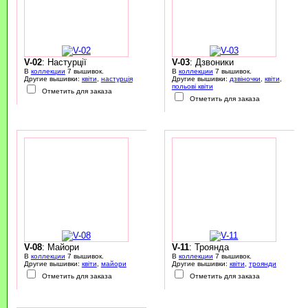
V-02
: Настурції
V-03
: Дзвоники
В
коллекции
7 вышивок.
В
коллекции
7 вышивок.
Другие вышивки:
квіти
,
настурція
Другие вышивки:
дзвіночки
,
квіти
,
польові квіти
Отметить для заказа
Отметить для заказа
V-08
: Майори
V-11
: Троянда
В
коллекции
7 вышивок.
В
коллекции
7 вышивок.
Другие вышивки:
квіти
,
майори
Другие вышивки:
квіти
,
троянди
Отметить для заказа
Отметить для заказа