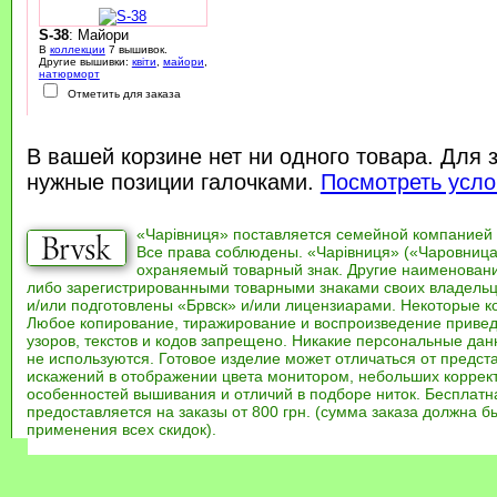
S-38
: Майори
В
коллекции
7 вышивок.
Другие вышивки:
квіти
,
майори
,
натюрморт
Отметить для заказа
В вашей корзине нет ни одного товара. Для 
нужные позиции галочками.
Посмотреть усло
«Чарівниця» поставляется семейной компанией
Все права соблюдены. «Чарівниця» («Чаровница
охраняемый товарный знак. Другие наименован
либо зарегистрированными товарными знаками своих владель
и/или подготовлены «Брвск» и/или лицензиарами. Некоторые к
Любое копирование, тиражирование и воспроизведение привед
узоров, текстов и кодов запрещено. Никакие персональные дан
не используются. Готовое изделие может отличаться от предст
искажений в отображении цвета монитором, небольших коррек
особенностей вышивания и отличий в подборе ниток. Бесплат
предоставляется на заказы от 800 грн. (сумма заказа должна бы
применения всех скидок).