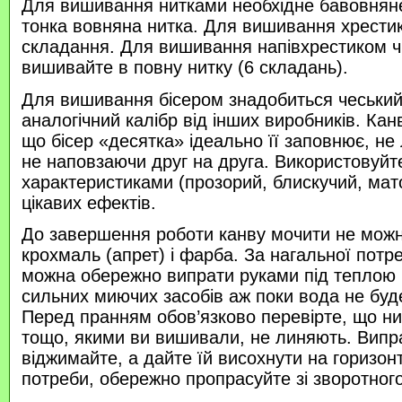
Для вишивання нитками необхідне бавовняне
тонка вовняна нитка. Для вишивання хрести
складання. Для вишивання напівхрестиком 
вишивайте в повну нитку (6 складань).
Для вишивання бісером знадобиться чеський 
аналогічний калібр від інших виробників. Кан
що бісер «десятка» ідеально її заповнює, не
не наповзаючи друг на друга. Використовуйте
характеристиками (прозорий, блискучий, ма
цікавих ефектів.
До завершення роботи канву мочити не можн
крохмаль (апрет) і фарба. За нагальної потр
можна обережно випрати руками під теплою
сильних миючих засобів аж поки вода не буд
Перед пранням обов’язково перевірте, що нитк
тощо, якими ви вишивали, не линяють. Випр
віджимайте, а дайте їй висохнути на горизонт
потреби, обережно пропрасуйте зі зворотного 