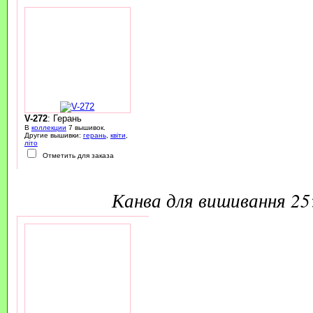
V-272
: Герань
В
коллекции
7 вышивок.
Другие вышивки:
герань
,
квіти
,
літо
Отметить для заказа
канва для вишивання 2