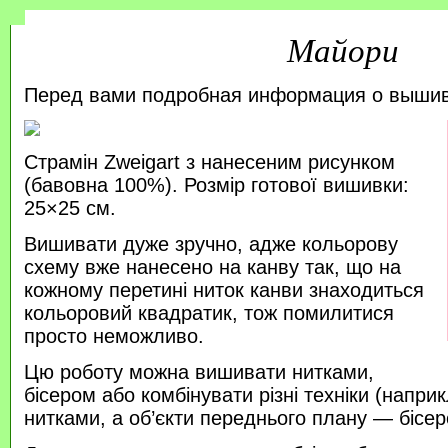
Майори
Перед вами подробная информация о выши
Страмін Zweigart з нанесеним рисунком
(бавовна 100%). Розмір готової вишивки:
25×25 см.
Вишивати дуже зручно, адже кольорову
схему вже нанесено на канву так, що на
кожному перетині ниток канви знаходиться
кольоровий квадратик, тож помилитися
просто неможливо.
Цю роботу можна вишивати нитками,
бісером або комбінувати різні техніки (напр
нитками, а об’єкти переднього плану — бісер