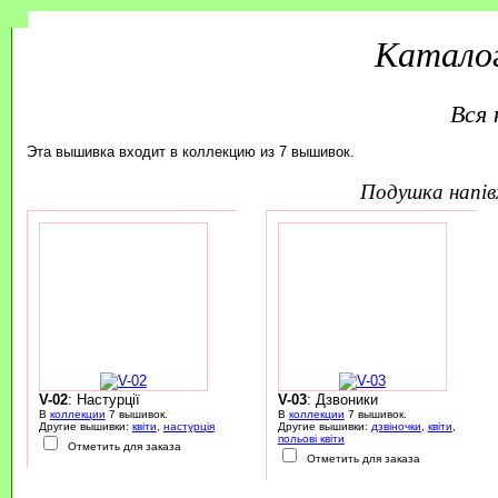
Каталог
Вся 
Эта вышивка входит в коллекцию из 7 вышивок.
подушка напі
V-02
: Настурції
V-03
: Дзвоники
В
коллекции
7 вышивок.
В
коллекции
7 вышивок.
Другие вышивки:
квіти
,
настурція
Другие вышивки:
дзвіночки
,
квіти
,
польові квіти
Отметить для заказа
Отметить для заказа