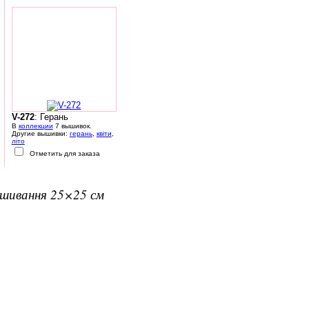
V-272
: Герань
В
коллекции
7 вышивок.
Другие вышивки:
герань
,
квіти
,
літо
Отметить для заказа
вишивання 25×25 см