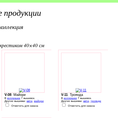
 продукции
коллекция
вхрестиком 40×40 см
V-08
: Майори
V-11
: Троянда
В
коллекции
7 вышивок.
В
коллекции
7 вышивок.
Другие вышивки:
квіти
,
майори
Другие вышивки:
квіти
,
троянди
Отметить для заказа
Отметить для заказа