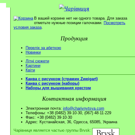
В вашей корзине нет ни одного товара. Для заказа
отметьте нужные позиции галочками.
Посмотреть
условия заказа
.
Продукция
Перелік за абеткою
Новинки
Літні сюжети
Картини
Квіти
Канва с рисунком (страмин Zweigart)
Канва с рисунком (наборы)
Наборы для вышивания крестом
Контактная информация
Электронная почта:
info@charivnytsya.com
Телефоны: +38 (0482) 39·10·30, (067) 48·11·229
Факс: +38 (0482) 39·10·30
Адрес: Кустанайская, 36, Одесса, 65085, Украина
Чарівниця является частью группы Brvsk: