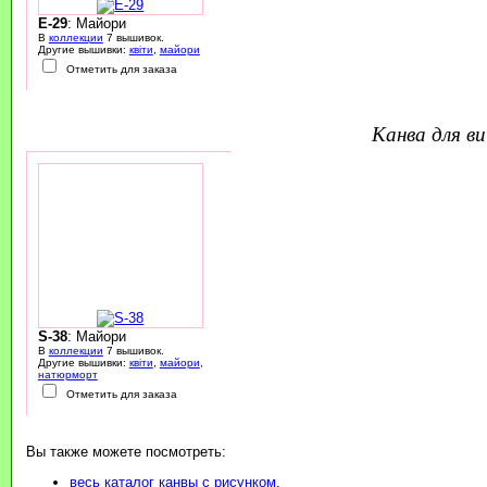
E-29
: Майори
В
коллекции
7 вышивок.
Другие вышивки:
квіти
,
майори
Отметить для заказа
канва для 
S-38
: Майори
В
коллекции
7 вышивок.
Другие вышивки:
квіти
,
майори
,
натюрморт
Отметить для заказа
Вы также можете посмотреть:
весь каталог канвы с рисунком
,