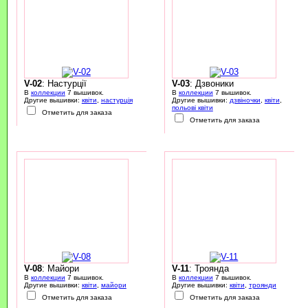
V-02
: Настурції
V-03
: Дзвоники
В
коллекции
7 вышивок.
В
коллекции
7 вышивок.
Другие вышивки:
квіти
,
настурція
Другие вышивки:
дзвіночки
,
квіти
,
польові квіти
Отметить для заказа
Отметить для заказа
V-08
: Майори
V-11
: Троянда
В
коллекции
7 вышивок.
В
коллекции
7 вышивок.
Другие вышивки:
квіти
,
майори
Другие вышивки:
квіти
,
троянди
Отметить для заказа
Отметить для заказа