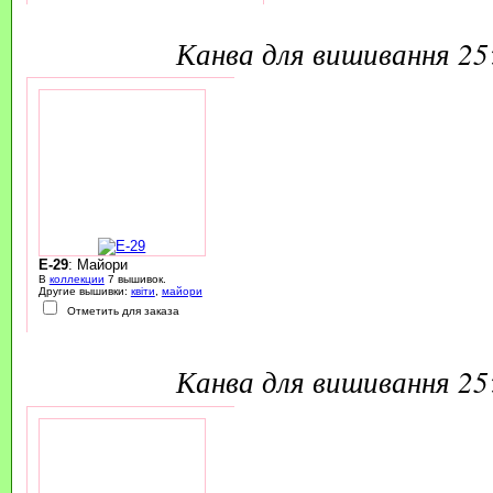
канва для вишивання 2
E-29
: Майори
В
коллекции
7 вышивок.
Другие вышивки:
квіти
,
майори
Отметить для заказа
канва для вишивання 2