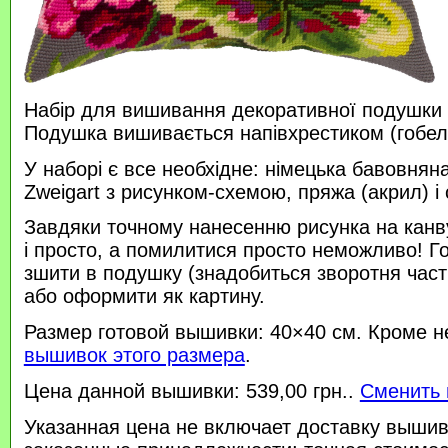
Набір для вишивання декоративної подушки 
Подушка вишивається напівхрестиком (гобе
У наборі є все необхідне: німецька бавовняна
Zweigart з рисунком-схемою, пряжа (акрил) і 
Завдяки точному нанесенню рисунка на канв
і просто, а помилитися просто неможливо! 
зшити в подушку (знадобиться зворотня час
або оформити як картину.
Размер готовой вышивки: 40×40 см. Кроме н
вышивок этого размера
.
Цена данной вышивки: 539,00 грн..
Сменить 
Указанная цена не включает доставку вышив