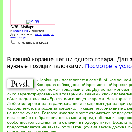
S-38
: Майори
В
коллекции
7 вышивок.
Другие вышивки:
квіти
,
майори
,
натюрморт
Отметить для заказа
В вашей корзине нет ни одного товара. Для 
нужные позиции галочками.
Посмотреть усло
«Чарівниця» поставляется семейной компанией
Все права соблюдены. «Чарівниця» («Чаровница
охраняемый товарный знак. Другие наименован
либо зарегистрированными товарными знаками своих владель
и/или подготовлены «Брвск» и/или лицензиарами. Некоторые к
Любое копирование, тиражирование и воспроизведение привед
узоров, текстов и кодов запрещено. Никакие персональные дан
не используются. Готовое изделие может отличаться от предст
искажений в отображении цвета монитором, небольших коррек
особенностей вышивания и отличий в подборе ниток. Бесплат
предоставляется на заказы от 800 грн. (сумма заказа должна бы
применения всех скидок).