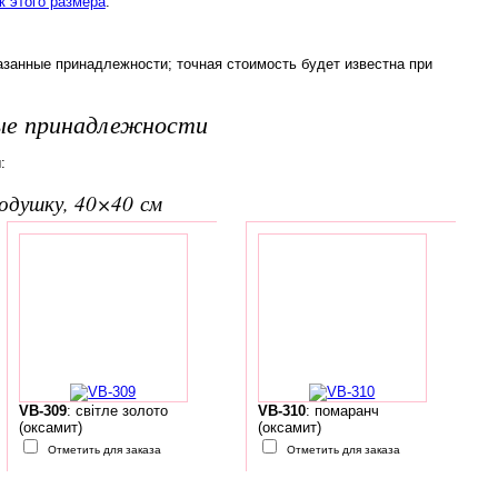
 этого размера
.
азанные принадлежности; точная стоимость будет известна при
ые принадлежности
:
подушку, 40×40 см
VB-309
: світле золото
VB-310
: помаранч
(оксамит)
(оксамит)
Отметить для заказа
Отметить для заказа