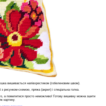
ушка вишивається напівхрестиком (гобеленовим швом).
t з рисунком-схемою, пряжа (акрил) і спеціальна голка.
то, а помилитися просто неможливо! Готову вишивку можна зшити
к картину.