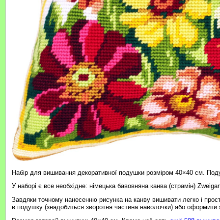
Набір для вишивання декоративної подушки розміром 40×40 см. Под
У наборі є все необхідне: німецька бавовняна канва (страмін) Zweigar
Завдяки точному нанесенню рисунка на канву вишивати легко і прос
в подушку (знадобиться зворотня частина наволочки) або оформити я