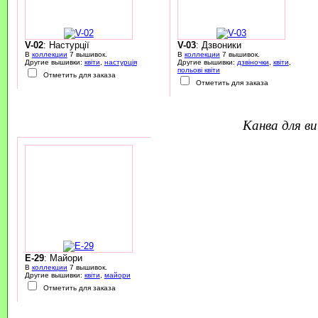
V-02
: Настурції
V-03
: Дзвоники
В
коллекции
7 вышивок.
В
коллекции
7 вышивок.
Другие вышивки:
квіти
,
настурція
Другие вышивки:
дзвіночки
,
квіти
,
польові квіти
Отметить для заказа
Отметить для заказа
канва для 
E-29
: Майори
В
коллекции
7 вышивок.
Другие вышивки:
квіти
,
майори
Отметить для заказа