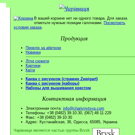
В вашей корзине нет ни одного товара. Для заказа
отметьте нужные позиции галочками.
Посмотреть
условия заказа
.
Продукция
Перелік за абеткою
Новинки
Літні сюжети
Картини
Квіти
Канва с рисунком (страмин Zweigart)
Канва с рисунком (наборы)
Наборы для вышивания крестом
Контактная информация
Электронная почта:
info@charivnytsya.com
Телефоны: +38 (0482) 39·10·30, (067) 48·11·229
Факс: +38 (0482) 39·10·30
Адрес: Кустанайская, 36, Одесса, 65085, Украина
Чарівниця является частью группы Brvsk: