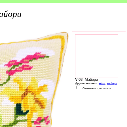
айори
V-08
: Майори
Другие вышивки:
квіти
,
майори
Отметить для заказа