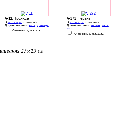
V-11
: Троянда
V-272
: Герань
В
коллекции
7 вышивок.
В
коллекции
7 вышивок.
Другие вышивки:
квіти
,
троянди
Другие вышивки:
герань
,
квіти
,
літо
Отметить для заказа
Отметить для заказа
вишивання 25×25 см