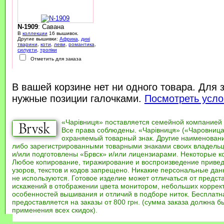
N-1909
: Савана
В
коллекции
16 вышивок.
Другие вышивки:
Африка
,
дикі
тварини
,
коти
,
леви
,
романтика
,
силуети
,
тропіки
Отметить для заказа
В вашей корзине нет ни одного товара. Для 
нужные позиции галочками.
Посмотреть усло
«Чарівниця» поставляется семейной компанией
Все права соблюдены. «Чарівниця» («Чаровница
охраняемый товарный знак. Другие наименован
либо зарегистрированными товарными знаками своих владель
и/или подготовлены «Брвск» и/или лицензиарами. Некоторые к
Любое копирование, тиражирование и воспроизведение привед
узоров, текстов и кодов запрещено. Никакие персональные дан
не используются. Готовое изделие может отличаться от предст
искажений в отображении цвета монитором, небольших коррек
особенностей вышивания и отличий в подборе ниток. Бесплат
предоставляется на заказы от 800 грн. (сумма заказа должна бы
применения всех скидок).