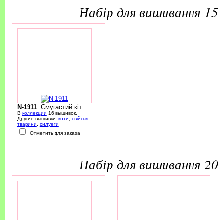
набір для вишивання 1
N-1911
: Смугастий кіт
В
коллекции
16 вышивок.
Другие вышивки:
коти
,
свійські
тварини
,
силуети
Отметить для заказа
набір для вишивання 2