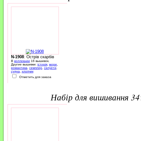
N-1908
: Острів скарбів
В
коллекции
16 вышивок.
Другие вышивки:
історія
,
море
,
романтика
,
семплер
,
силуети
,
судна
,
хлопчик
Отметить для заказа
набір для вишивання 3