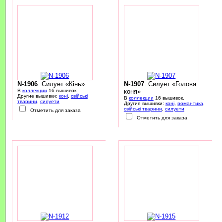
N-1906
: Силует «Кінь»
N-1907
: Силует «Голова
В
коллекции
16 вышивок.
коня»
Другие вышивки:
коні
,
свійські
В
коллекции
16 вышивок.
тварини
,
силуети
Другие вышивки:
коні
,
романтика
,
свійські тварини
,
силуети
Отметить для заказа
Отметить для заказа