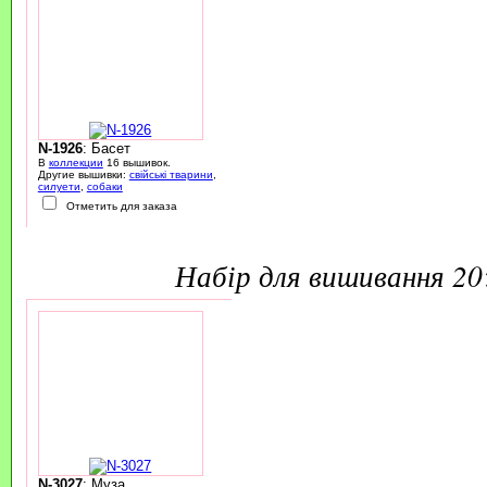
N-1926
: Басет
В
коллекции
16 вышивок.
Другие вышивки:
свійські тварини
,
силуети
,
собаки
Отметить для заказа
набір для вишивання 2
N-3027
: Муза