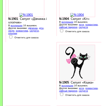
N-1901
: Силует «Дівчинка і
N-1904
: Силует «Кіт»
хлопчик»
В
коллекции
16 вышивок.
Другие вышивки:
коти
,
романтика
,
В
коллекции
16 вышивок.
свійські тварини
,
силуети
Другие вышивки:
дівчинка
,
діти
,
люди
,
романтика
,
силуети
,
Отметить для заказа
хлопчик
Отметить для заказа
N-1905
: Силует «Кішка»
В
коллекции
16 вышивок.
Другие вышивки:
коти
,
романтика
,
свійські тварини
,
силуети
Отметить для заказа