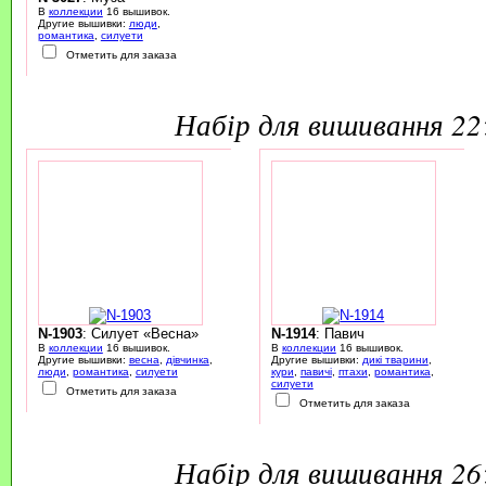
В
коллекции
16 вышивок.
Другие вышивки:
люди
,
романтика
,
силуети
Отметить для заказа
набір для вишивання 2
N-1903
: Силует «Весна»
N-1914
: Павич
В
коллекции
16 вышивок.
В
коллекции
16 вышивок.
Другие вышивки:
весна
,
дівчинка
,
Другие вышивки:
дикі тварини
,
люди
,
романтика
,
силуети
кури
,
павичі
,
птахи
,
романтика
,
силуети
Отметить для заказа
Отметить для заказа
набір для вишивання 2