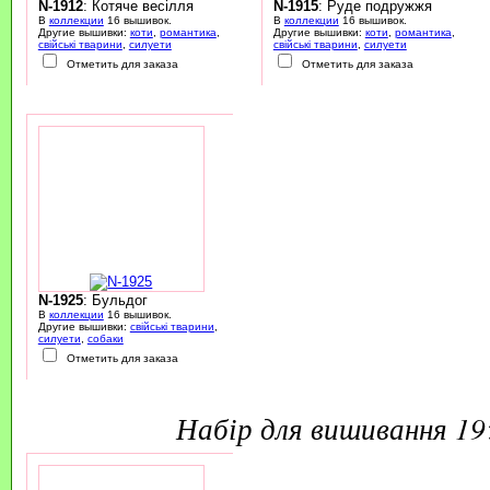
N-1912
: Котяче весілля
N-1915
: Руде подружжя
В
коллекции
16 вышивок.
В
коллекции
16 вышивок.
Другие вышивки:
коти
,
романтика
,
Другие вышивки:
коти
,
романтика
,
свійські тварини
,
силуети
свійські тварини
,
силуети
Отметить для заказа
Отметить для заказа
N-1925
: Бульдог
В
коллекции
16 вышивок.
Другие вышивки:
свійські тварини
,
силуети
,
собаки
Отметить для заказа
набір для вишивання 1