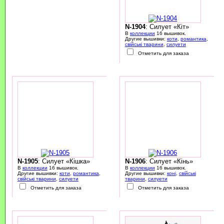
N-1904
: Силует «Кіт»
В
коллекции
16 вышивок.
Другие вышивки:
коти
,
романтика
,
свійські тварини
,
силуети
Отметить для заказа
N-1905
: Силует «Кішка»
N-1906
: Силует «Кінь»
В
коллекции
16 вышивок.
В
коллекции
16 вышивок.
Другие вышивки:
коти
,
романтика
,
Другие вышивки:
коні
,
свійські
свійські тварини
,
силуети
тварини
,
силуети
Отметить для заказа
Отметить для заказа