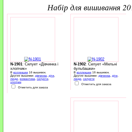
набір для вишивання 2
N-1901
: Силует «Дівчинка і
N-1902
: Силует «Мильні
хлопчик»
бульбашки»
В
коллекции
16 вышивок.
В
коллекции
16 вышивок.
Другие вышивки:
дівчинка
,
діти
,
Другие вышивки:
дівчинка
,
діти
,
люди
,
романтика
,
силуети
,
люди
,
силуети
хлопчик
Отметить для заказа
Отметить для заказа