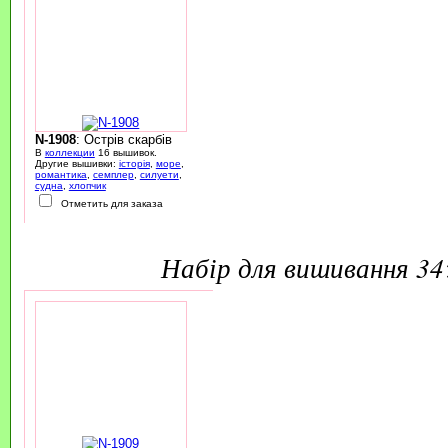
N-1908
: Острів скарбів
В
коллекции
16 вышивок.
Другие вышивки:
історія
,
море
,
романтика
,
семплер
,
силуети
,
судна
,
хлопчик
Отметить для заказа
набір для вишивання 3