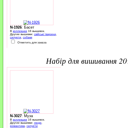
N-1926
: Басет
В
коллекции
16 вышивок.
Другие вышивки:
свійські тварини
,
силуети
,
собаки
Отметить для заказа
набір для вишивання 2
N-3027
: Муза
В
коллекции
16 вышивок.
Другие вышивки:
люди
,
романтика
,
силуети