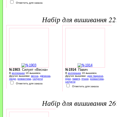
Отметить для заказа
набір для вишивання 2
N-1903
: Силует «Весна»
N-1914
: Павич
В
коллекции
16 вышивок.
В
коллекции
16 вышивок.
Другие вышивки:
весна
,
дівчинка
,
Другие вышивки:
дикі тварини
,
люди
,
романтика
,
силуети
кури
,
павичі
,
птахи
,
романтика
,
силуети
Отметить для заказа
Отметить для заказа
набір для вишивання 2