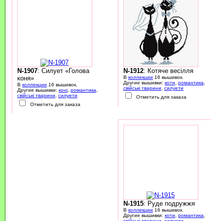
N-1907
: Силует «Голова
N-1912
: Котяче весілля
коня»
В
коллекции
16 вышивок.
Другие вышивки:
коти
,
романтика
,
В
коллекции
16 вышивок.
свійські тварини
,
силуети
Другие вышивки:
коні
,
романтика
,
свійські тварини
,
силуети
Отметить для заказа
Отметить для заказа
N-1915
: Руде подружжя
В
коллекции
16 вышивок.
Другие вышивки:
коти
,
романтика
,
свійські тварини
,
силуети