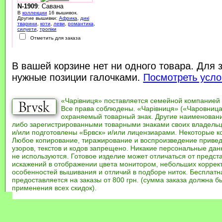
N-1909
: Савана
В
коллекции
16 вышивок.
Другие вышивки:
Африка
,
дикі
тварини
,
коти
,
леви
,
романтика
,
силуети
,
тропіки
Отметить для заказа
В вашей корзине нет ни одного товара. Для 
нужные позиции галочками.
Посмотреть усло
«Чарівниця» поставляется семейной компанией
Все права соблюдены. «Чарівниця» («Чаровница
охраняемый товарный знак. Другие наименован
либо зарегистрированными товарными знаками своих владель
и/или подготовлены «Брвск» и/или лицензиарами. Некоторые к
Любое копирование, тиражирование и воспроизведение привед
узоров, текстов и кодов запрещено. Никакие персональные дан
не используются. Готовое изделие может отличаться от предст
искажений в отображении цвета монитором, небольших коррек
особенностей вышивания и отличий в подборе ниток. Бесплат
предоставляется на заказы от 800 грн. (сумма заказа должна бы
применения всех скидок).