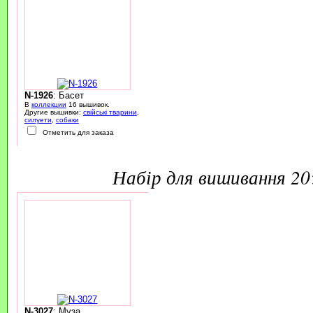
N-1926
: Басет
В
коллекции
16 вышивок.
Другие вышивки:
свійські тварини
,
силуети
,
собаки
Отметить для заказа
набір для вишивання 2
N-3027
: Муза