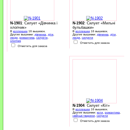
N-1901
: Силует «Дівчинка і
N-1902
: Силует «Мильні
хлопчик»
бульбашки»
В
коллекции
16 вышивок.
В
коллекции
16 вышивок.
Другие вышивки:
дівчинка
,
діти
,
Другие вышивки:
дівчинка
,
діти
,
люди
,
романтика
,
силуети
,
люди
,
силуети
хлопчик
Отметить для заказа
Отметить для заказа
N-1904
: Силует «Кіт»
В
коллекции
16 вышивок.
Другие вышивки:
коти
,
романтика
,
свійські тварини
,
силуети
Отметить для заказа