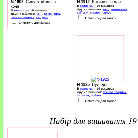
N-1907
: Силует «Голова
N-1912
: Котяче весілля
коня»
В
коллекции
16 вышивок.
Другие вышивки:
коти
,
романтика
,
В
коллекции
16 вышивок.
свійські тварини
,
силуети
Другие вышивки:
коні
,
романтика
,
свійські тварини
,
силуети
Отметить для заказа
Отметить для заказа
N-1925
: Бульдог
В
коллекции
16 вышивок.
Другие вышивки:
свійські тварини
,
силуети
,
собаки
Отметить для заказа
набір для вишивання 1