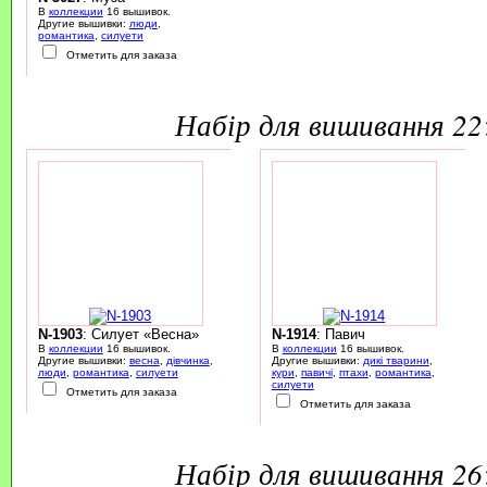
В
коллекции
16 вышивок.
Другие вышивки:
люди
,
романтика
,
силуети
Отметить для заказа
набір для вишивання 2
N-1903
: Силует «Весна»
N-1914
: Павич
В
коллекции
16 вышивок.
В
коллекции
16 вышивок.
Другие вышивки:
весна
,
дівчинка
,
Другие вышивки:
дикі тварини
,
люди
,
романтика
,
силуети
кури
,
павичі
,
птахи
,
романтика
,
силуети
Отметить для заказа
Отметить для заказа
набір для вишивання 2