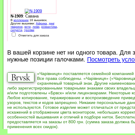
N-1909
: Савана
В
коллекции
16 вышивок.
Другие вышивки:
Африка
,
дикі
тварини
,
коти
,
леви
,
романтика
,
силуети
,
тропіки
Отметить для заказа
В вашей корзине нет ни одного товара. Для 
нужные позиции галочками.
Посмотреть усло
«Чарівниця» поставляется семейной компанией
Все права соблюдены. «Чарівниця» («Чаровница
охраняемый товарный знак. Другие наименован
либо зарегистрированными товарными знаками своих владель
и/или подготовлены «Брвск» и/или лицензиарами. Некоторые к
Любое копирование, тиражирование и воспроизведение привед
узоров, текстов и кодов запрещено. Никакие персональные дан
не используются. Готовое изделие может отличаться от предст
искажений в отображении цвета монитором, небольших коррек
особенностей вышивания и отличий в подборе ниток. Бесплат
предоставляется на заказы от 800 грн. (сумма заказа должна бы
применения всех скидок).