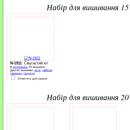
набір для вишивання 1
N-1911
: Смугастий кіт
В
коллекции
16 вышивок.
Другие вышивки:
коти
,
свійські
тварини
,
силуети
Отметить для заказа
набір для вишивання 2