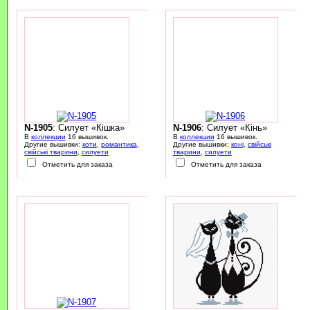
N-1905
: Силует «Кішка»
N-1906
: Силует «Кінь»
В
коллекции
16 вышивок.
В
коллекции
16 вышивок.
Другие вышивки:
коти
,
романтика
,
Другие вышивки:
коні
,
свійські
свійські тварини
,
силуети
тварини
,
силуети
Отметить для заказа
Отметить для заказа