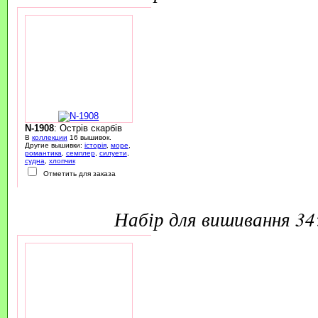
N-1908
: Острів скарбів
В
коллекции
16 вышивок.
Другие вышивки:
історія
,
море
,
романтика
,
семплер
,
силуети
,
судна
,
хлопчик
Отметить для заказа
набір для вишивання 3