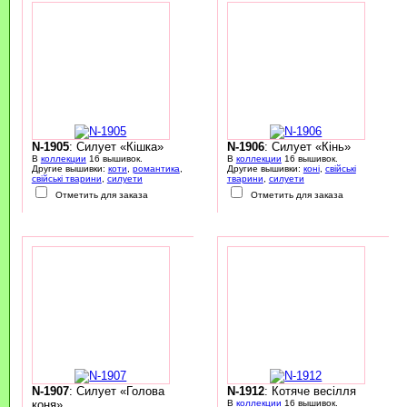
N-1905
: Силует «Кішка»
N-1906
: Силует «Кінь»
В
коллекции
16 вышивок.
В
коллекции
16 вышивок.
Другие вышивки:
коти
,
романтика
,
Другие вышивки:
коні
,
свійські
свійські тварини
,
силуети
тварини
,
силуети
Отметить для заказа
Отметить для заказа
N-1907
: Силует «Голова
N-1912
: Котяче весілля
коня»
В
коллекции
16 вышивок.