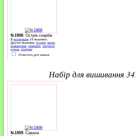
N-1908
: Острів скарбів
В
коллекции
16 вышивок.
Другие вышивки:
історія
,
море
,
романтика
,
семплер
,
силуети
,
судна
,
хлопчик
Отметить для заказа
набір для вишивання 3
N-1909
: Савана