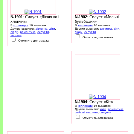
N-1901
: Силует «Дівчинка і
N-1902
: Силует «Мильні
хлопчик»
бульбашки»
В
коллекции
16 вышивок.
В
коллекции
16 вышивок.
Другие вышивки:
дівчинка
,
діти
,
Другие вышивки:
дівчинка
,
діти
,
люди
,
романтика
,
силуети
,
люди
,
силуети
хлопчик
Отметить для заказа
Отметить для заказа
N-1904
: Силует «Кіт»
В
коллекции
16 вышивок.
Другие вышивки:
коти
,
романтика
,
свійські тварини
,
силуети
Отметить для заказа