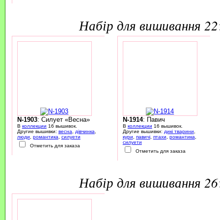
набір для вишивання 2
N-1903
: Силует «Весна»
N-1914
: Павич
В
коллекции
16 вышивок.
В
коллекции
16 вышивок.
Другие вышивки:
весна
,
дівчинка
,
Другие вышивки:
дикі тварини
,
люди
,
романтика
,
силуети
кури
,
павичі
,
птахи
,
романтика
,
силуети
Отметить для заказа
Отметить для заказа
набір для вишивання 2