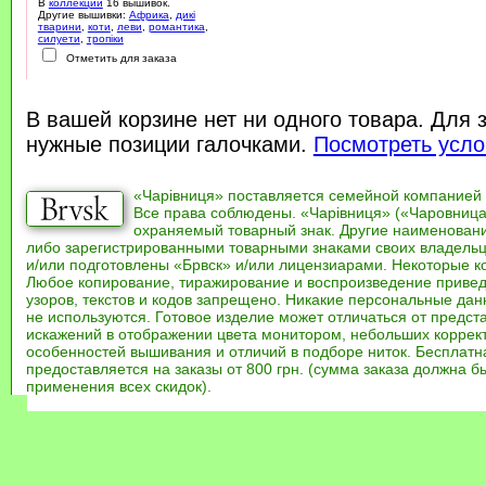
В
коллекции
16 вышивок.
Другие вышивки:
Африка
,
дикі
тварини
,
коти
,
леви
,
романтика
,
силуети
,
тропіки
Отметить для заказа
В вашей корзине нет ни одного товара. Для 
нужные позиции галочками.
Посмотреть усло
«Чарівниця» поставляется семейной компанией
Все права соблюдены. «Чарівниця» («Чаровница
охраняемый товарный знак. Другие наименован
либо зарегистрированными товарными знаками своих владель
и/или подготовлены «Брвск» и/или лицензиарами. Некоторые к
Любое копирование, тиражирование и воспроизведение привед
узоров, текстов и кодов запрещено. Никакие персональные дан
не используются. Готовое изделие может отличаться от предст
искажений в отображении цвета монитором, небольших коррек
особенностей вышивания и отличий в подборе ниток. Бесплат
предоставляется на заказы от 800 грн. (сумма заказа должна бы
применения всех скидок).